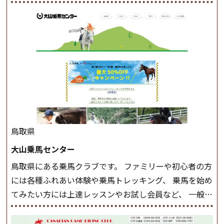
けでなく、馬の手入れや馬装（鞍などを装着する） も
このクラスで把握し、「馬に触れること」にも慣れてい
きましょう。 スタートクラス ビギナークラスで単独で
軽速歩(けいはやあし)ができるようになったら スタート
クラスへ。 グループレッスンで馬のスピードを調整し
ながら 軽速歩・正反撞(せいはんどう)を学びます。 安定
した手綱操作と軽速歩・正反撞ができるようになれば
駈歩(かけあし)練習に入ります。 ホップクラス スタート
クラスで常歩(なみあし)や 速歩、駈歩の初歩をマスター
したら、 次は部班にて駈歩を含めた誘導練習を行いま
鳥取県
しょう。 ステップクラス ホップクラスまでに練習した
大山乗馬センター
まとめをします。 三種歩法をマスターし、ワンランク上
鳥取県にある乗馬クラブです。 ファミリーや初心者の方
の扶助操作や誘導方法を身につけましょう。 注意事項
には各種ふれあい体験や乗馬トレッキング、 乗馬を始め
◆馬場使用状況により、使用する馬場はこちらで決定い
てみたい方には上達レッスンやお試し会員など、 一般の
たしますのでご了承ください ◆基本は雨天決行です
方に幅広くお楽しみいただける施設を目指しています。
が、落雷・強風等のより、安全上急遽中止させていただ
また、お手軽（低価格）に会員になったり自分の馬を持