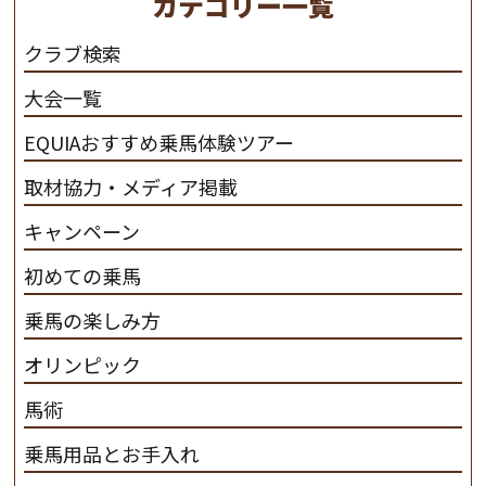
カテゴリー一覧
さと魅力を追求します。 私たちは、馬の品種と血統にこ
だわります。 私たちは、乗用馬の質の向上を目指し、生
クラブ検索
産･育成･調教を一貫して行います。
カナディアンキャ
大会一覧
ンプ乗馬クラブ九州のツアー情報はこちら
EQUIAおすすめ乗馬体験ツアー
取材協力・メディア掲載
キャンペーン
初めての乗馬
乗馬の楽しみ方
オリンピック
馬術
乗馬用品とお手入れ