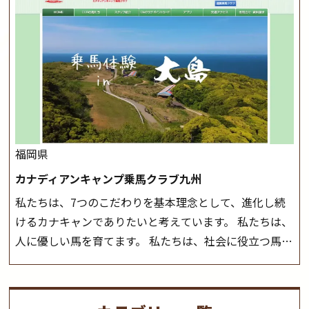
く場合がございます。 ◆三木ホースランドパークの協議
つことのできる乗馬クラブでもあり、 健康や趣味、スポ
会や講習会等により、一部レッスンが中止になる場合が
ーツ競技として、老若男女様々な方が、日々乗馬をお楽
ございます。 その際、ご予約いただいている皆様には事
しみいただいています。 なお、ゴールデンウィークと夏
前にご連絡いたします。
MIKIホーストレックのツアー
休み期間中は無休で営業していますので、ぜひご家族で
はこちら
お越しください！
大山乗馬センターの紹介記事はこち
ら
福岡県
カナディアンキャンプ乗馬クラブ九州
私たちは、7つのこだわりを基本理念として、進化し続
けるカナキャンでありたいと考えています。 私たちは、
人に優しい馬を育てます。 私たちは、社会に役立つ馬を
生産します。 私たちは、馬や人々に癒しとなる環境を守
り、保ちます。 私たちは、未来の子供たちの身近に、馬
を活躍させたいと思っています。 私たちは、乗馬の楽し