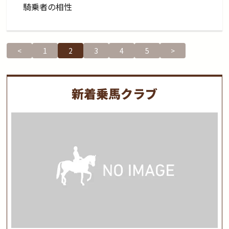
騎乗者の相性
<
1
2
3
4
5
>
新着乗馬クラブ