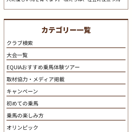
生産します。 私たちは、馬や人々に癒しとなる環境を守
り、保ちます。 私たちは、未来の子供たちの身近に、馬
を活躍させたいと思っています。 私たちは、乗馬の楽し
カテゴリー一覧
さと魅力を追求します。 私たちは、馬の品種と血統にこ
だわります。 私たちは、乗用馬の質の向上を目指し、生
クラブ検索
産･育成･調教を一貫して行います。
カナディアンキャ
大会一覧
ンプ乗馬クラブ九州のツアー情報はこちら
EQUIAおすすめ乗馬体験ツアー
取材協力・メディア掲載
キャンペーン
初めての乗馬
乗馬の楽しみ方
オリンピック