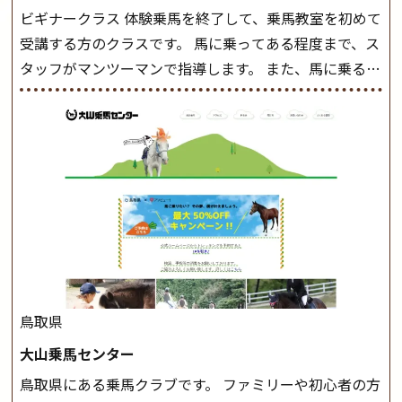
ビギナークラス 体験乗馬を終了して、乗馬教室を初めて
受講する方のクラスです。 馬に乗ってある程度まで、ス
タッフがマンツーマンで指導します。 また、馬に乗るだ
けでなく、馬の手入れや馬装（鞍などを装着する） も
このクラスで把握し、「馬に触れること」にも慣れてい
きましょう。 スタートクラス ビギナークラスで単独で
軽速歩(けいはやあし)ができるようになったら スタート
クラスへ。 グループレッスンで馬のスピードを調整し
ながら 軽速歩・正反撞(せいはんどう)を学びます。 安定
した手綱操作と軽速歩・正反撞ができるようになれば
駈歩(かけあし)練習に入ります。 ホップクラス スタート
クラスで常歩(なみあし)や 速歩、駈歩の初歩をマスター
したら、 次は部班にて駈歩を含めた誘導練習を行いま
鳥取県
しょう。 ステップクラス ホップクラスまでに練習した
大山乗馬センター
まとめをします。 三種歩法をマスターし、ワンランク上
鳥取県にある乗馬クラブです。 ファミリーや初心者の方
の扶助操作や誘導方法を身につけましょう。 注意事項