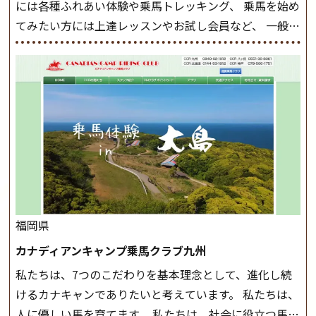
には各種ふれあい体験や乗馬トレッキング、 乗馬を始め
◆馬場使用状況により、使用する馬場はこちらで決定い
てみたい方には上達レッスンやお試し会員など、 一般の
たしますのでご了承ください ◆基本は雨天決行です
方に幅広くお楽しみいただける施設を目指しています。
が、落雷・強風等のより、安全上急遽中止させていただ
また、お手軽（低価格）に会員になったり自分の馬を持
く場合がございます。 ◆三木ホースランドパークの協議
つことのできる乗馬クラブでもあり、 健康や趣味、スポ
会や講習会等により、一部レッスンが中止になる場合が
ーツ競技として、老若男女様々な方が、日々乗馬をお楽
ございます。 その際、ご予約いただいている皆様には事
しみいただいています。 なお、ゴールデンウィークと夏
前にご連絡いたします。
MIKIホーストレックのツアー
休み期間中は無休で営業していますので、ぜひご家族で
はこちら
お越しください！
大山乗馬センターの紹介記事はこち
ら
福岡県
カナディアンキャンプ乗馬クラブ九州
私たちは、7つのこだわりを基本理念として、進化し続
けるカナキャンでありたいと考えています。 私たちは、
人に優しい馬を育てます。 私たちは、社会に役立つ馬を