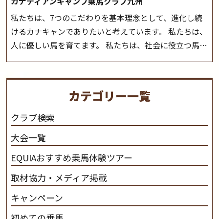
カナディアンキャンプ乗馬クラブ九州
私たちは、7つのこだわりを基本理念として、進化し続
けるカナキャンでありたいと考えています。 私たちは、
人に優しい馬を育てます。 私たちは、社会に役立つ馬を
生産します。 私たちは、馬や人々に癒しとなる環境を守
り、保ちます。 私たちは、未来の子供たちの身近に、馬
を活躍させたいと思っています。 私たちは、乗馬の楽し
カテゴリー一覧
さと魅力を追求します。 私たちは、馬の品種と血統にこ
だわります。 私たちは、乗用馬の質の向上を目指し、生
クラブ検索
産･育成･調教を一貫して行います。
カナディアンキャ
大会一覧
ンプ乗馬クラブ九州のツアー情報はこちら
EQUIAおすすめ乗馬体験ツアー
取材協力・メディア掲載
キャンペーン
初めての乗馬