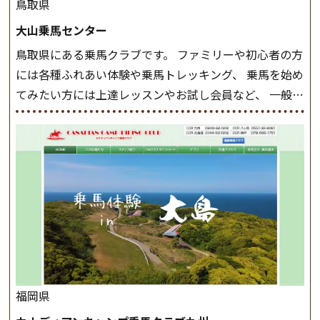
したら、 次は部班にて駈歩を含めた誘導練習を行いま
鳥取県
しょう。 ステップクラス ホップクラスまでに練習した
大山乗馬センター
まとめをします。 三種歩法をマスターし、ワンランク上
鳥取県にある乗馬クラブです。 ファミリーや初心者の方
の扶助操作や誘導方法を身につけましょう。 注意事項
には各種ふれあい体験や乗馬トレッキング、 乗馬を始め
◆馬場使用状況により、使用する馬場はこちらで決定い
てみたい方には上達レッスンやお試し会員など、 一般の
たしますのでご了承ください ◆基本は雨天決行です
方に幅広くお楽しみいただける施設を目指しています。
が、落雷・強風等のより、安全上急遽中止させていただ
また、お手軽（低価格）に会員になったり自分の馬を持
く場合がございます。 ◆三木ホースランドパークの協議
つことのできる乗馬クラブでもあり、 健康や趣味、スポ
会や講習会等により、一部レッスンが中止になる場合が
ーツ競技として、老若男女様々な方が、日々乗馬をお楽
ございます。 その際、ご予約いただいている皆様には事
しみいただいています。 なお、ゴールデンウィークと夏
前にご連絡いたします。
MIKIホーストレックのツアー
休み期間中は無休で営業していますので、ぜひご家族で
はこちら
お越しください！
大山乗馬センターの紹介記事はこち
ら
福岡県