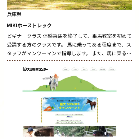
兵庫県
MIKIホーストレック
ビギナークラス 体験乗馬を終了して、乗馬教室を初めて
受講する方のクラスです。 馬に乗ってある程度まで、ス
タッフがマンツーマンで指導します。 また、馬に乗るだ
けでなく、馬の手入れや馬装（鞍などを装着する） も
このクラスで把握し、「馬に触れること」にも慣れてい
きましょう。 スタートクラス ビギナークラスで単独で
軽速歩(けいはやあし)ができるようになったら スタート
クラスへ。 グループレッスンで馬のスピードを調整し
ながら 軽速歩・正反撞(せいはんどう)を学びます。 安定
した手綱操作と軽速歩・正反撞ができるようになれば
駈歩(かけあし)練習に入ります。 ホップクラス スタート
クラスで常歩(なみあし)や 速歩、駈歩の初歩をマスター