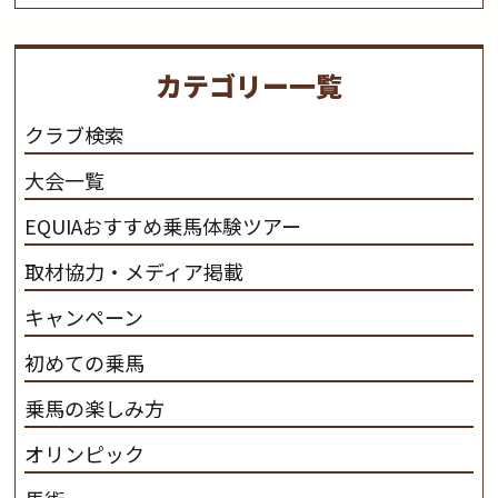
生産します。 私たちは、馬や人々に癒しとなる環境を守
り、保ちます。 私たちは、未来の子供たちの身近に、馬
を活躍させたいと思っています。 私たちは、乗馬の楽し
カテゴリー一覧
さと魅力を追求します。 私たちは、馬の品種と血統にこ
だわります。 私たちは、乗用馬の質の向上を目指し、生
クラブ検索
産･育成･調教を一貫して行います。
カナディアンキャ
大会一覧
ンプ乗馬クラブ九州のツアー情報はこちら
EQUIAおすすめ乗馬体験ツアー
取材協力・メディア掲載
キャンペーン
初めての乗馬
乗馬の楽しみ方
オリンピック