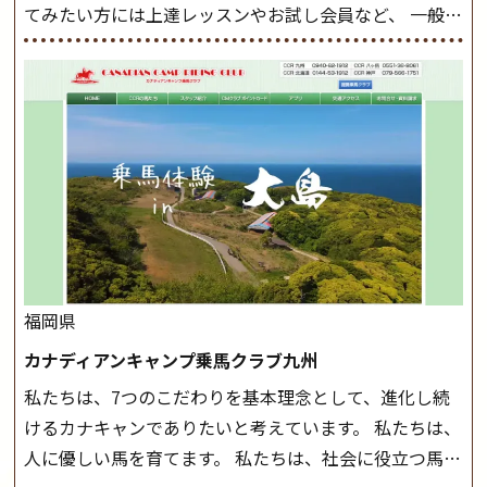
てみたい方には上達レッスンやお試し会員など、 一般の
たしますのでご了承ください ◆基本は雨天決行です
方に幅広くお楽しみいただける施設を目指しています。
が、落雷・強風等のより、安全上急遽中止させていただ
また、お手軽（低価格）に会員になったり自分の馬を持
く場合がございます。 ◆三木ホースランドパークの協議
つことのできる乗馬クラブでもあり、 健康や趣味、スポ
会や講習会等により、一部レッスンが中止になる場合が
ーツ競技として、老若男女様々な方が、日々乗馬をお楽
ございます。 その際、ご予約いただいている皆様には事
しみいただいています。 なお、ゴールデンウィークと夏
前にご連絡いたします。
MIKIホーストレックのツアー
休み期間中は無休で営業していますので、ぜひご家族で
はこちら
お越しください！
大山乗馬センターの紹介記事はこち
ら
福岡県
カナディアンキャンプ乗馬クラブ九州
私たちは、7つのこだわりを基本理念として、進化し続
けるカナキャンでありたいと考えています。 私たちは、
人に優しい馬を育てます。 私たちは、社会に役立つ馬を