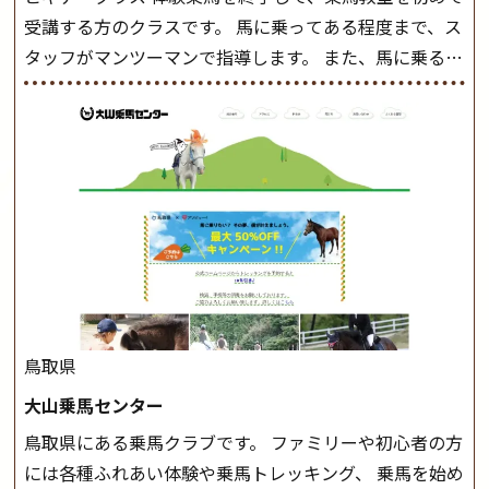
受講する方のクラスです。 馬に乗ってある程度まで、ス
タッフがマンツーマンで指導します。 また、馬に乗るだ
けでなく、馬の手入れや馬装（鞍などを装着する） も
このクラスで把握し、「馬に触れること」にも慣れてい
きましょう。 スタートクラス ビギナークラスで単独で
軽速歩(けいはやあし)ができるようになったら スタート
クラスへ。 グループレッスンで馬のスピードを調整し
ながら 軽速歩・正反撞(せいはんどう)を学びます。 安定
した手綱操作と軽速歩・正反撞ができるようになれば
駈歩(かけあし)練習に入ります。 ホップクラス スタート
クラスで常歩(なみあし)や 速歩、駈歩の初歩をマスター
したら、 次は部班にて駈歩を含めた誘導練習を行いま
鳥取県
しょう。 ステップクラス ホップクラスまでに練習した
大山乗馬センター
まとめをします。 三種歩法をマスターし、ワンランク上
鳥取県にある乗馬クラブです。 ファミリーや初心者の方
の扶助操作や誘導方法を身につけましょう。 注意事項
には各種ふれあい体験や乗馬トレッキング、 乗馬を始め
◆馬場使用状況により、使用する馬場はこちらで決定い