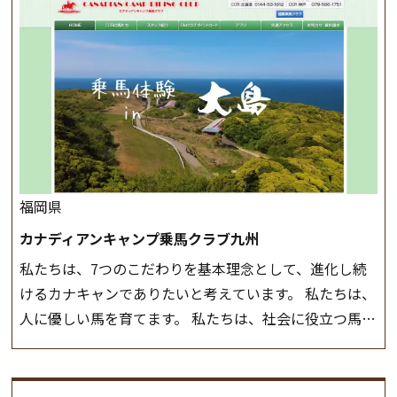
また、お手軽（低価格）に会員になったり自分の馬を持
く場合がございます。 ◆三木ホースランドパークの協議
つことのできる乗馬クラブでもあり、 健康や趣味、スポ
会や講習会等により、一部レッスンが中止になる場合が
ーツ競技として、老若男女様々な方が、日々乗馬をお楽
ございます。 その際、ご予約いただいている皆様には事
しみいただいています。 なお、ゴールデンウィークと夏
前にご連絡いたします。
MIKIホーストレックのツアー
休み期間中は無休で営業していますので、ぜひご家族で
はこちら
お越しください！
大山乗馬センターの紹介記事はこち
ら
福岡県
カナディアンキャンプ乗馬クラブ九州
私たちは、7つのこだわりを基本理念として、進化し続
けるカナキャンでありたいと考えています。 私たちは、
人に優しい馬を育てます。 私たちは、社会に役立つ馬を
生産します。 私たちは、馬や人々に癒しとなる環境を守
り、保ちます。 私たちは、未来の子供たちの身近に、馬
を活躍させたいと思っています。 私たちは、乗馬の楽し