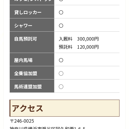
貸しロッカー
〇
シャワー
〇
自馬預託可
入厩料 300,000円
預託料 120,000円
屋内馬場
〇
全乗協加盟
◯
馬術連盟加盟
◯
アクセス
〒246-0025
神奈川県横浜市瀬谷区阿久和西1-6-5