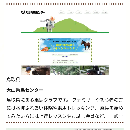
けでなく、馬の手入れや馬装（鞍などを装着する） も
このクラスで把握し、「馬に触れること」にも慣れてい
きましょう。 スタートクラス ビギナークラスで単独で
軽速歩(けいはやあし)ができるようになったら スタート
クラスへ。 グループレッスンで馬のスピードを調整し
ながら 軽速歩・正反撞(せいはんどう)を学びます。 安定
した手綱操作と軽速歩・正反撞ができるようになれば
駈歩(かけあし)練習に入ります。 ホップクラス スタート
クラスで常歩(なみあし)や 速歩、駈歩の初歩をマスター
したら、 次は部班にて駈歩を含めた誘導練習を行いま
鳥取県
しょう。 ステップクラス ホップクラスまでに練習した
大山乗馬センター
まとめをします。 三種歩法をマスターし、ワンランク上
鳥取県にある乗馬クラブです。 ファミリーや初心者の方
の扶助操作や誘導方法を身につけましょう。 注意事項
には各種ふれあい体験や乗馬トレッキング、 乗馬を始め
◆馬場使用状況により、使用する馬場はこちらで決定い
てみたい方には上達レッスンやお試し会員など、 一般の
たしますのでご了承ください ◆基本は雨天決行です
方に幅広くお楽しみいただける施設を目指しています。
が、落雷・強風等のより、安全上急遽中止させていただ