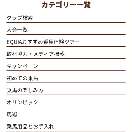
カテゴリー一覧
さと魅力を追求します。 私たちは、馬の品種と血統にこ
だわります。 私たちは、乗用馬の質の向上を目指し、生
クラブ検索
産･育成･調教を一貫して行います。
カナディアンキャ
大会一覧
ンプ乗馬クラブ九州のツアー情報はこちら
EQUIAおすすめ乗馬体験ツアー
取材協力・メディア掲載
キャンペーン
初めての乗馬
乗馬の楽しみ方
オリンピック
馬術
乗馬用品とお手入れ