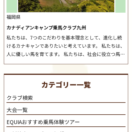
福岡県
カナディアンキャンプ乗馬クラブ九州
私たちは、7つのこだわりを基本理念として、進化し続
けるカナキャンでありたいと考えています。 私たちは、
人に優しい馬を育てます。 私たちは、社会に役立つ馬を
生産します。 私たちは、馬や人々に癒しとなる環境を守
り、保ちます。 私たちは、未来の子供たちの身近に、馬
を活躍させたいと思っています。 私たちは、乗馬の楽し
カテゴリー一覧
さと魅力を追求します。 私たちは、馬の品種と血統にこ
だわります。 私たちは、乗用馬の質の向上を目指し、生
クラブ検索
産･育成･調教を一貫して行います。
カナディアンキャ
大会一覧
ンプ乗馬クラブ九州のツアー情報はこちら
EQUIAおすすめ乗馬体験ツアー