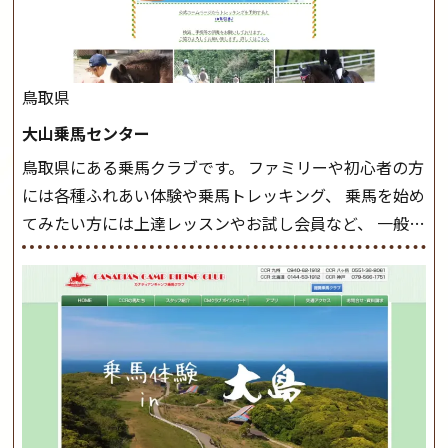
した手綱操作と軽速歩・正反撞ができるようになれば
駈歩(かけあし)練習に入ります。 ホップクラス スタート
クラスで常歩(なみあし)や 速歩、駈歩の初歩をマスター
したら、 次は部班にて駈歩を含めた誘導練習を行いま
鳥取県
しょう。 ステップクラス ホップクラスまでに練習した
大山乗馬センター
まとめをします。 三種歩法をマスターし、ワンランク上
鳥取県にある乗馬クラブです。 ファミリーや初心者の方
の扶助操作や誘導方法を身につけましょう。 注意事項
には各種ふれあい体験や乗馬トレッキング、 乗馬を始め
◆馬場使用状況により、使用する馬場はこちらで決定い
てみたい方には上達レッスンやお試し会員など、 一般の
たしますのでご了承ください ◆基本は雨天決行です
方に幅広くお楽しみいただける施設を目指しています。
が、落雷・強風等のより、安全上急遽中止させていただ
また、お手軽（低価格）に会員になったり自分の馬を持
く場合がございます。 ◆三木ホースランドパークの協議
つことのできる乗馬クラブでもあり、 健康や趣味、スポ
会や講習会等により、一部レッスンが中止になる場合が
ーツ競技として、老若男女様々な方が、日々乗馬をお楽
ございます。 その際、ご予約いただいている皆様には事
しみいただいています。 なお、ゴールデンウィークと夏
前にご連絡いたします。
MIKIホーストレックのツアー
休み期間中は無休で営業していますので、ぜひご家族で
はこちら
お越しください！
大山乗馬センターの紹介記事はこち
ら