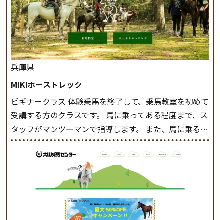
兵庫県
MIKIホーストレック
ビギナークラス 体験乗馬を終了して、乗馬教室を初めて
受講する方のクラスです。 馬に乗ってある程度まで、ス
タッフがマンツーマンで指導します。 また、馬に乗るだ
けでなく、馬の手入れや馬装（鞍などを装着する） も
このクラスで把握し、「馬に触れること」にも慣れてい
きましょう。 スタートクラス ビギナークラスで単独で
軽速歩(けいはやあし)ができるようになったら スタート
クラスへ。 グループレッスンで馬のスピードを調整し
ながら 軽速歩・正反撞(せいはんどう)を学びます。 安定