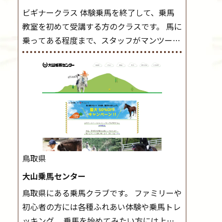
ビギナークラス 体験乗馬を終了して、乗馬
教室を初めて受講する方のクラスです。 馬に
乗ってある程度まで、スタッフがマンツーマ
ンで指導します。 また、馬に乗るだけでな
く、馬の手入れや馬装（鞍などを装着する）
もこのクラスで把握し、「馬に触れること」
にも慣れていきましょう。 スタートクラス
ビギナークラスで単独で軽速歩(けいはやあ
し)ができるようになったら スタートクラス
へ。 グループレッスンで馬のスピードを調
整しながら 軽速歩・正反撞(せいはんどう)を
鳥取県
学びます。 安定した手綱操作と軽速歩・正反
大山乗馬センター
撞ができるようになれば 駈歩(かけあし)練習
鳥取県にある乗馬クラブです。 ファミリーや
に入ります。 ホップクラス スタートクラス
初心者の方には各種ふれあい体験や乗馬トレ
で常歩(なみあし)や 速歩、駈歩の初歩をマス
ッキング、 乗馬を始めてみたい方には上達
ターしたら、 次は部班にて駈歩を含めた誘