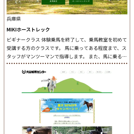
兵庫県
MIKIホーストレック
ビギナークラス 体験乗馬を終了して、乗馬教室を初めて
受講する方のクラスです。 馬に乗ってある程度まで、ス
タッフがマンツーマンで指導します。 また、馬に乗るだ
けでなく、馬の手入れや馬装（鞍などを装着する） も
このクラスで把握し、「馬に触れること」にも慣れてい
きましょう。 スタートクラス ビギナークラスで単独で
軽速歩(けいはやあし)ができるようになったら スタート
クラスへ。 グループレッスンで馬のスピードを調整し
ながら 軽速歩・正反撞(せいはんどう)を学びます。 安定
した手綱操作と軽速歩・正反撞ができるようになれば
駈歩(かけあし)練習に入ります。 ホップクラス スタート
クラスで常歩(なみあし)や 速歩、駈歩の初歩をマスター