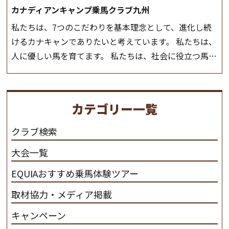
カナディアンキャンプ乗馬クラブ九州
私たちは、7つのこだわりを基本理念として、進化し続
けるカナキャンでありたいと考えています。 私たちは、
人に優しい馬を育てます。 私たちは、社会に役立つ馬を
生産します。 私たちは、馬や人々に癒しとなる環境を守
り、保ちます。 私たちは、未来の子供たちの身近に、馬
を活躍させたいと思っています。 私たちは、乗馬の楽し
カテゴリー一覧
さと魅力を追求します。 私たちは、馬の品種と血統にこ
だわります。 私たちは、乗用馬の質の向上を目指し、生
クラブ検索
産･育成･調教を一貫して行います。
カナディアンキャ
大会一覧
ンプ乗馬クラブ九州のツアー情報はこちら
EQUIAおすすめ乗馬体験ツアー
取材協力・メディア掲載
キャンペーン