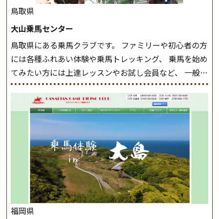
したら、 次は部班にて駈歩を含めた誘導練習を行いま
鳥取県
しょう。 ステップクラス ホップクラスまでに練習した
大山乗馬センター
まとめをします。 三種歩法をマスターし、ワンランク上
鳥取県にある乗馬クラブです。 ファミリーや初心者の方
の扶助操作や誘導方法を身につけましょう。 注意事項
には各種ふれあい体験や乗馬トレッキング、 乗馬を始め
◆馬場使用状況により、使用する馬場はこちらで決定い
てみたい方には上達レッスンやお試し会員など、 一般の
たしますのでご了承ください ◆基本は雨天決行です
方に幅広くお楽しみいただける施設を目指しています。
が、落雷・強風等のより、安全上急遽中止させていただ
また、お手軽（低価格）に会員になったり自分の馬を持
く場合がございます。 ◆三木ホースランドパークの協議
つことのできる乗馬クラブでもあり、 健康や趣味、スポ
会や講習会等により、一部レッスンが中止になる場合が
ーツ競技として、老若男女様々な方が、日々乗馬をお楽
ございます。 その際、ご予約いただいている皆様には事
しみいただいています。 なお、ゴールデンウィークと夏
前にご連絡いたします。
MIKIホーストレックのツアー
休み期間中は無休で営業していますので、ぜひご家族で
はこちら
お越しください！
大山乗馬センターの紹介記事はこち
ら
福岡県