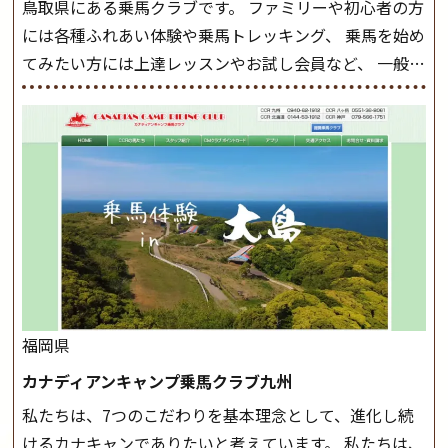
鳥取県にある乗馬クラブです。 ファミリーや初心者の方
の扶助操作や誘導方法を身につけましょう。 注意事項
には各種ふれあい体験や乗馬トレッキング、 乗馬を始め
◆馬場使用状況により、使用する馬場はこちらで決定い
てみたい方には上達レッスンやお試し会員など、 一般の
たしますのでご了承ください ◆基本は雨天決行です
方に幅広くお楽しみいただける施設を目指しています。
が、落雷・強風等のより、安全上急遽中止させていただ
また、お手軽（低価格）に会員になったり自分の馬を持
く場合がございます。 ◆三木ホースランドパークの協議
つことのできる乗馬クラブでもあり、 健康や趣味、スポ
会や講習会等により、一部レッスンが中止になる場合が
ーツ競技として、老若男女様々な方が、日々乗馬をお楽
ございます。 その際、ご予約いただいている皆様には事
しみいただいています。 なお、ゴールデンウィークと夏
前にご連絡いたします。
MIKIホーストレックのツアー
休み期間中は無休で営業していますので、ぜひご家族で
はこちら
お越しください！
大山乗馬センターの紹介記事はこち
ら
福岡県
カナディアンキャンプ乗馬クラブ九州
私たちは、7つのこだわりを基本理念として、進化し続
けるカナキャンでありたいと考えています。 私たちは、