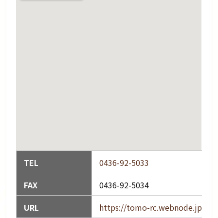
TEL
0436-92-5033
FAX
0436-92-5034
URL
https://tomo-rc.webnode.jp/