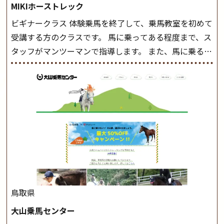
MIKIホーストレック
ビギナークラス 体験乗馬を終了して、乗馬教室を初めて
受講する方のクラスです。 馬に乗ってある程度まで、ス
タッフがマンツーマンで指導します。 また、馬に乗るだ
けでなく、馬の手入れや馬装（鞍などを装着する） も
このクラスで把握し、「馬に触れること」にも慣れてい
きましょう。 スタートクラス ビギナークラスで単独で
軽速歩(けいはやあし)ができるようになったら スタート
クラスへ。 グループレッスンで馬のスピードを調整し
ながら 軽速歩・正反撞(せいはんどう)を学びます。 安定
した手綱操作と軽速歩・正反撞ができるようになれば
駈歩(かけあし)練習に入ります。 ホップクラス スタート
クラスで常歩(なみあし)や 速歩、駈歩の初歩をマスター
したら、 次は部班にて駈歩を含めた誘導練習を行いま
鳥取県
しょう。 ステップクラス ホップクラスまでに練習した
大山乗馬センター
まとめをします。 三種歩法をマスターし、ワンランク上