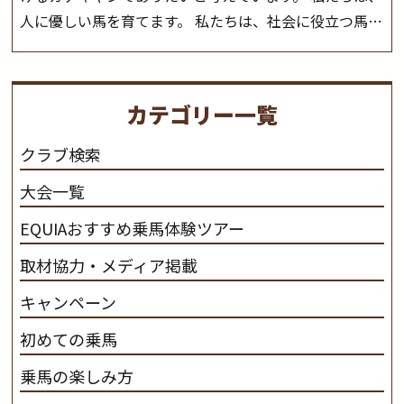
人に優しい馬を育てます。 私たちは、社会に役立つ馬を
生産します。 私たちは、馬や人々に癒しとなる環境を守
り、保ちます。 私たちは、未来の子供たちの身近に、馬
を活躍させたいと思っています。 私たちは、乗馬の楽し
カテゴリー一覧
さと魅力を追求します。 私たちは、馬の品種と血統にこ
だわります。 私たちは、乗用馬の質の向上を目指し、生
クラブ検索
産･育成･調教を一貫して行います。
カナディアンキャ
大会一覧
ンプ乗馬クラブ九州のツアー情報はこちら
EQUIAおすすめ乗馬体験ツアー
取材協力・メディア掲載
キャンペーン
初めての乗馬
乗馬の楽しみ方