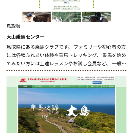
駈歩(かけあし)練習に入ります。 ホップクラス スタート
クラスで常歩(なみあし)や 速歩、駈歩の初歩をマスター
したら、 次は部班にて駈歩を含めた誘導練習を行いま
鳥取県
しょう。 ステップクラス ホップクラスまでに練習した
大山乗馬センター
まとめをします。 三種歩法をマスターし、ワンランク上
鳥取県にある乗馬クラブです。 ファミリーや初心者の方
の扶助操作や誘導方法を身につけましょう。 注意事項
には各種ふれあい体験や乗馬トレッキング、 乗馬を始め
◆馬場使用状況により、使用する馬場はこちらで決定い
てみたい方には上達レッスンやお試し会員など、 一般の
たしますのでご了承ください ◆基本は雨天決行です
方に幅広くお楽しみいただける施設を目指しています。
が、落雷・強風等のより、安全上急遽中止させていただ
また、お手軽（低価格）に会員になったり自分の馬を持
く場合がございます。 ◆三木ホースランドパークの協議
つことのできる乗馬クラブでもあり、 健康や趣味、スポ
会や講習会等により、一部レッスンが中止になる場合が
ーツ競技として、老若男女様々な方が、日々乗馬をお楽
ございます。 その際、ご予約いただいている皆様には事
しみいただいています。 なお、ゴールデンウィークと夏
前にご連絡いたします。
MIKIホーストレックのツアー
休み期間中は無休で営業していますので、ぜひご家族で
はこちら
お越しください！
大山乗馬センターの紹介記事はこち
ら