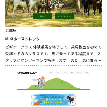
兵庫県
MIKIホーストレック
ビギナークラス 体験乗馬を終了して、乗馬教室を初めて
受講する方のクラスです。 馬に乗ってある程度まで、ス
タッフがマンツーマンで指導します。 また、馬に乗るだ
けでなく、馬の手入れや馬装（鞍などを装着する） も
このクラスで把握し、「馬に触れること」にも慣れてい
きましょう。 スタートクラス ビギナークラスで単独で
軽速歩(けいはやあし)ができるようになったら スタート
クラスへ。 グループレッスンで馬のスピードを調整し
ながら 軽速歩・正反撞(せいはんどう)を学びます。 安定
した手綱操作と軽速歩・正反撞ができるようになれば