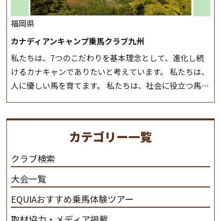
福岡県
カナディアンキャンプ乗馬クラブ九州
私たちは、7つのこだわりを基本理念として、進化し続
けるカナキャンでありたいと考えています。 私たちは、
人に優しい馬を育てます。 私たちは、社会に役立つ馬を
生産します。 私たちは、馬や人々に癒しとなる環境を守
り、保ちます。 私たちは、未来の子供たちの身近に、馬
を活躍させたいと思っています。 私たちは、乗馬の楽し
カテゴリー一覧
さと魅力を追求します。 私たちは、馬の品種と血統にこ
だわります。 私たちは、乗用馬の質の向上を目指し、生
クラブ検索
産･育成･調教を一貫して行います。
カナディアンキャ
大会一覧
ンプ乗馬クラブ九州のツアー情報はこちら
EQUIAおすすめ乗馬体験ツアー
取材協力・メディア掲載