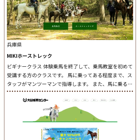
兵庫県
MIKIホーストレック
ビギナークラス 体験乗馬を終了して、乗馬教室を初めて
受講する方のクラスです。 馬に乗ってある程度まで、ス
タッフがマンツーマンで指導します。 また、馬に乗るだ
けでなく、馬の手入れや馬装（鞍などを装着する） も
このクラスで把握し、「馬に触れること」にも慣れてい
きましょう。 スタートクラス ビギナークラスで単独で
軽速歩(けいはやあし)ができるようになったら スタート
クラスへ。 グループレッスンで馬のスピードを調整し
ながら 軽速歩・正反撞(せいはんどう)を学びます。 安定