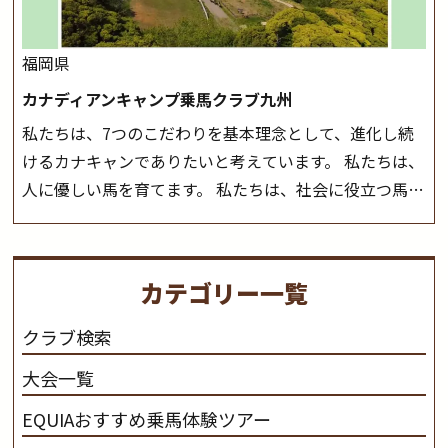
ら
福岡県
カナディアンキャンプ乗馬クラブ九州
私たちは、7つのこだわりを基本理念として、進化し続
けるカナキャンでありたいと考えています。 私たちは、
人に優しい馬を育てます。 私たちは、社会に役立つ馬を
生産します。 私たちは、馬や人々に癒しとなる環境を守
り、保ちます。 私たちは、未来の子供たちの身近に、馬
を活躍させたいと思っています。 私たちは、乗馬の楽し
カテゴリー一覧
さと魅力を追求します。 私たちは、馬の品種と血統にこ
だわります。 私たちは、乗用馬の質の向上を目指し、生
クラブ検索
産･育成･調教を一貫して行います。
カナディアンキャ
大会一覧
ンプ乗馬クラブ九州のツアー情報はこちら
EQUIAおすすめ乗馬体験ツアー