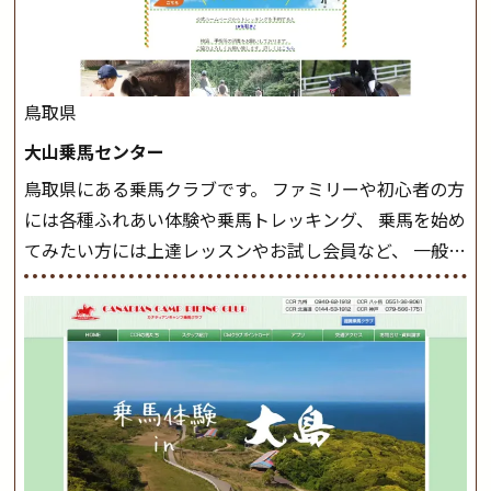
した手綱操作と軽速歩・正反撞ができるようになれば
駈歩(かけあし)練習に入ります。 ホップクラス スタート
クラスで常歩(なみあし)や 速歩、駈歩の初歩をマスター
したら、 次は部班にて駈歩を含めた誘導練習を行いま
鳥取県
しょう。 ステップクラス ホップクラスまでに練習した
大山乗馬センター
まとめをします。 三種歩法をマスターし、ワンランク上
鳥取県にある乗馬クラブです。 ファミリーや初心者の方
の扶助操作や誘導方法を身につけましょう。 注意事項
には各種ふれあい体験や乗馬トレッキング、 乗馬を始め
◆馬場使用状況により、使用する馬場はこちらで決定い
てみたい方には上達レッスンやお試し会員など、 一般の
たしますのでご了承ください ◆基本は雨天決行です
方に幅広くお楽しみいただける施設を目指しています。
が、落雷・強風等のより、安全上急遽中止させていただ
また、お手軽（低価格）に会員になったり自分の馬を持
く場合がございます。 ◆三木ホースランドパークの協議
つことのできる乗馬クラブでもあり、 健康や趣味、スポ
会や講習会等により、一部レッスンが中止になる場合が
ーツ競技として、老若男女様々な方が、日々乗馬をお楽
ございます。 その際、ご予約いただいている皆様には事
しみいただいています。 なお、ゴールデンウィークと夏
前にご連絡いたします。
MIKIホーストレックのツアー
休み期間中は無休で営業していますので、ぜひご家族で
はこちら
お越しください！
大山乗馬センターの紹介記事はこち