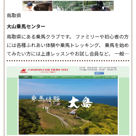
クラスで常歩(なみあし)や 速歩、駈歩の初歩をマスター
したら、 次は部班にて駈歩を含めた誘導練習を行いま
鳥取県
しょう。 ステップクラス ホップクラスまでに練習した
大山乗馬センター
まとめをします。 三種歩法をマスターし、ワンランク上
鳥取県にある乗馬クラブです。 ファミリーや初心者の方
の扶助操作や誘導方法を身につけましょう。 注意事項
には各種ふれあい体験や乗馬トレッキング、 乗馬を始め
◆馬場使用状況により、使用する馬場はこちらで決定い
てみたい方には上達レッスンやお試し会員など、 一般の
たしますのでご了承ください ◆基本は雨天決行です
方に幅広くお楽しみいただける施設を目指しています。
が、落雷・強風等のより、安全上急遽中止させていただ
また、お手軽（低価格）に会員になったり自分の馬を持
く場合がございます。 ◆三木ホースランドパークの協議
つことのできる乗馬クラブでもあり、 健康や趣味、スポ
会や講習会等により、一部レッスンが中止になる場合が
ーツ競技として、老若男女様々な方が、日々乗馬をお楽
ございます。 その際、ご予約いただいている皆様には事
しみいただいています。 なお、ゴールデンウィークと夏
前にご連絡いたします。
MIKIホーストレックのツアー
休み期間中は無休で営業していますので、ぜひご家族で
はこちら
お越しください！
大山乗馬センターの紹介記事はこち
ら