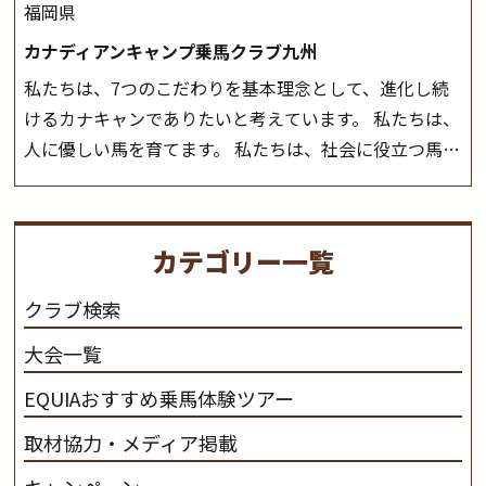
福岡県
カナディアンキャンプ乗馬クラブ九州
私たちは、7つのこだわりを基本理念として、進化し続
けるカナキャンでありたいと考えています。 私たちは、
人に優しい馬を育てます。 私たちは、社会に役立つ馬を
生産します。 私たちは、馬や人々に癒しとなる環境を守
り、保ちます。 私たちは、未来の子供たちの身近に、馬
を活躍させたいと思っています。 私たちは、乗馬の楽し
カテゴリー一覧
さと魅力を追求します。 私たちは、馬の品種と血統にこ
だわります。 私たちは、乗用馬の質の向上を目指し、生
クラブ検索
産･育成･調教を一貫して行います。
カナディアンキャ
大会一覧
ンプ乗馬クラブ九州のツアー情報はこちら
EQUIAおすすめ乗馬体験ツアー
取材協力・メディア掲載