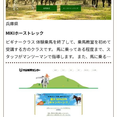
兵庫県
MIKIホーストレック
ビギナークラス 体験乗馬を終了して、乗馬教室を初めて
受講する方のクラスです。 馬に乗ってある程度まで、ス
タッフがマンツーマンで指導します。 また、馬に乗るだ
けでなく、馬の手入れや馬装（鞍などを装着する） も
このクラスで把握し、「馬に触れること」にも慣れてい
きましょう。 スタートクラス ビギナークラスで単独で
軽速歩(けいはやあし)ができるようになったら スタート
クラスへ。 グループレッスンで馬のスピードを調整し
ながら 軽速歩・正反撞(せいはんどう)を学びます。 安定
した手綱操作と軽速歩・正反撞ができるようになれば
駈歩(かけあし)練習に入ります。 ホップクラス スタート