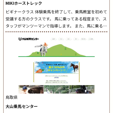
MIKIホーストレック
ビギナークラス 体験乗馬を終了して、乗馬教室を初めて
受講する方のクラスです。 馬に乗ってある程度まで、ス
タッフがマンツーマンで指導します。 また、馬に乗るだ
けでなく、馬の手入れや馬装（鞍などを装着する） も
このクラスで把握し、「馬に触れること」にも慣れてい
きましょう。 スタートクラス ビギナークラスで単独で
軽速歩(けいはやあし)ができるようになったら スタート
クラスへ。 グループレッスンで馬のスピードを調整し
ながら 軽速歩・正反撞(せいはんどう)を学びます。 安定
した手綱操作と軽速歩・正反撞ができるようになれば
駈歩(かけあし)練習に入ります。 ホップクラス スタート
クラスで常歩(なみあし)や 速歩、駈歩の初歩をマスター
したら、 次は部班にて駈歩を含めた誘導練習を行いま
鳥取県
しょう。 ステップクラス ホップクラスまでに練習した
大山乗馬センター
まとめをします。 三種歩法をマスターし、ワンランク上