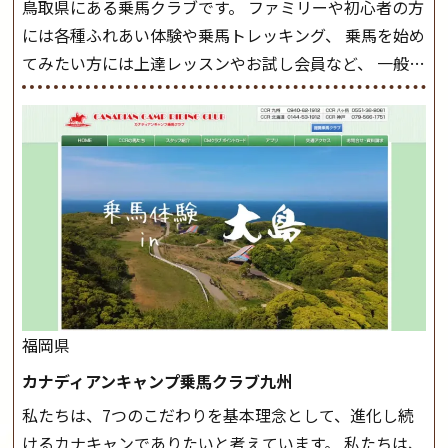
鳥取県にある乗馬クラブです。 ファミリーや初心者の方
の扶助操作や誘導方法を身につけましょう。 注意事項
には各種ふれあい体験や乗馬トレッキング、 乗馬を始め
◆馬場使用状況により、使用する馬場はこちらで決定い
てみたい方には上達レッスンやお試し会員など、 一般の
たしますのでご了承ください ◆基本は雨天決行です
方に幅広くお楽しみいただける施設を目指しています。
が、落雷・強風等のより、安全上急遽中止させていただ
また、お手軽（低価格）に会員になったり自分の馬を持
く場合がございます。 ◆三木ホースランドパークの協議
つことのできる乗馬クラブでもあり、 健康や趣味、スポ
会や講習会等により、一部レッスンが中止になる場合が
ーツ競技として、老若男女様々な方が、日々乗馬をお楽
ございます。 その際、ご予約いただいている皆様には事
しみいただいています。 なお、ゴールデンウィークと夏
前にご連絡いたします。
MIKIホーストレックのツアー
休み期間中は無休で営業していますので、ぜひご家族で
はこちら
お越しください！
大山乗馬センターの紹介記事はこち
ら
福岡県
カナディアンキャンプ乗馬クラブ九州
私たちは、7つのこだわりを基本理念として、進化し続
けるカナキャンでありたいと考えています。 私たちは、