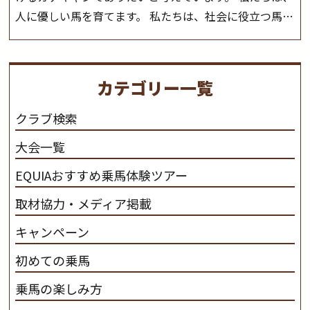
人に優しい馬を育てます。 私たちは、社会に役立つ馬を
生産します。 私たちは、馬や人々に癒しとなる環境を守
り、保ちます。 私たちは、未来の子供たちの身近に、馬
を活躍させたいと思っています。 私たちは、乗馬の楽し
カテゴリー一覧
さと魅力を追求します。 私たちは、馬の品種と血統にこ
だわります。 私たちは、乗用馬の質の向上を目指し、生
クラブ検索
産･育成･調教を一貫して行います。
カナディアンキャ
大会一覧
ンプ乗馬クラブ九州のツアー情報はこちら
EQUIAおすすめ乗馬体験ツアー
取材協力・メディア掲載
キャンペーン
初めての乗馬
乗馬の楽しみ方