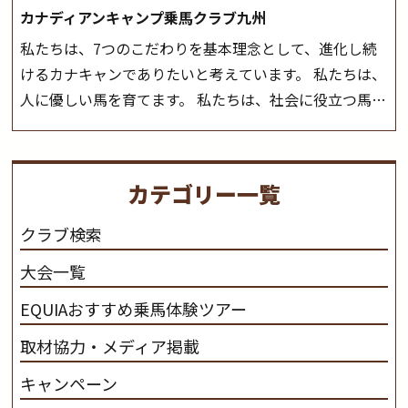
カナディアンキャンプ乗馬クラブ九州
私たちは、7つのこだわりを基本理念として、進化し続
けるカナキャンでありたいと考えています。 私たちは、
人に優しい馬を育てます。 私たちは、社会に役立つ馬を
生産します。 私たちは、馬や人々に癒しとなる環境を守
り、保ちます。 私たちは、未来の子供たちの身近に、馬
を活躍させたいと思っています。 私たちは、乗馬の楽し
カテゴリー一覧
さと魅力を追求します。 私たちは、馬の品種と血統にこ
だわります。 私たちは、乗用馬の質の向上を目指し、生
クラブ検索
産･育成･調教を一貫して行います。
カナディアンキャ
大会一覧
ンプ乗馬クラブ九州のツアー情報はこちら
EQUIAおすすめ乗馬体験ツアー
取材協力・メディア掲載
キャンペーン