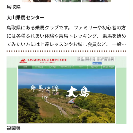
したら、 次は部班にて駈歩を含めた誘導練習を行いま
鳥取県
しょう。 ステップクラス ホップクラスまでに練習した
大山乗馬センター
まとめをします。 三種歩法をマスターし、ワンランク上
鳥取県にある乗馬クラブです。 ファミリーや初心者の方
の扶助操作や誘導方法を身につけましょう。 注意事項
には各種ふれあい体験や乗馬トレッキング、 乗馬を始め
◆馬場使用状況により、使用する馬場はこちらで決定い
てみたい方には上達レッスンやお試し会員など、 一般の
たしますのでご了承ください ◆基本は雨天決行です
方に幅広くお楽しみいただける施設を目指しています。
が、落雷・強風等のより、安全上急遽中止させていただ
また、お手軽（低価格）に会員になったり自分の馬を持
く場合がございます。 ◆三木ホースランドパークの協議
つことのできる乗馬クラブでもあり、 健康や趣味、スポ
会や講習会等により、一部レッスンが中止になる場合が
ーツ競技として、老若男女様々な方が、日々乗馬をお楽
ございます。 その際、ご予約いただいている皆様には事
しみいただいています。 なお、ゴールデンウィークと夏
前にご連絡いたします。
MIKIホーストレックのツアー
休み期間中は無休で営業していますので、ぜひご家族で
はこちら
お越しください！
大山乗馬センターの紹介記事はこち
ら
福岡県