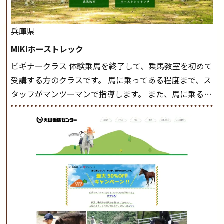
兵庫県
MIKIホーストレック
ビギナークラス 体験乗馬を終了して、乗馬教室を初めて
受講する方のクラスです。 馬に乗ってある程度まで、ス
タッフがマンツーマンで指導します。 また、馬に乗るだ
けでなく、馬の手入れや馬装（鞍などを装着する） も
このクラスで把握し、「馬に触れること」にも慣れてい
きましょう。 スタートクラス ビギナークラスで単独で
軽速歩(けいはやあし)ができるようになったら スタート
クラスへ。 グループレッスンで馬のスピードを調整し
ながら 軽速歩・正反撞(せいはんどう)を学びます。 安定
した手綱操作と軽速歩・正反撞ができるようになれば
駈歩(かけあし)練習に入ります。 ホップクラス スタート
クラスで常歩(なみあし)や 速歩、駈歩の初歩をマスター