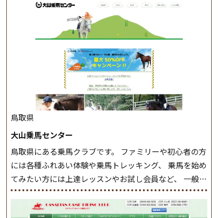
このクラスで把握し、「馬に触れること」にも慣れてい
きましょう。 スタートクラス ビギナークラスで単独で
軽速歩(けいはやあし)ができるようになったら スタート
クラスへ。 グループレッスンで馬のスピードを調整し
ながら 軽速歩・正反撞(せいはんどう)を学びます。 安定
した手綱操作と軽速歩・正反撞ができるようになれば
駈歩(かけあし)練習に入ります。 ホップクラス スタート
クラスで常歩(なみあし)や 速歩、駈歩の初歩をマスター
したら、 次は部班にて駈歩を含めた誘導練習を行いま
鳥取県
しょう。 ステップクラス ホップクラスまでに練習した
大山乗馬センター
まとめをします。 三種歩法をマスターし、ワンランク上
鳥取県にある乗馬クラブです。 ファミリーや初心者の方
の扶助操作や誘導方法を身につけましょう。 注意事項
には各種ふれあい体験や乗馬トレッキング、 乗馬を始め
◆馬場使用状況により、使用する馬場はこちらで決定い
てみたい方には上達レッスンやお試し会員など、 一般の
たしますのでご了承ください ◆基本は雨天決行です
方に幅広くお楽しみいただける施設を目指しています。
が、落雷・強風等のより、安全上急遽中止させていただ
また、お手軽（低価格）に会員になったり自分の馬を持
く場合がございます。 ◆三木ホースランドパークの協議