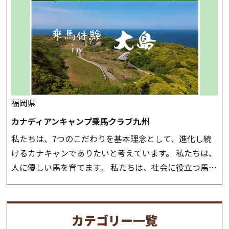
つことのできる乗馬クラブでもあり、 健康や趣味、スポ
会や講習会等により、一部レッスンが中止になる場合が
ーツ競技として、老若男女様々な方が、日々乗馬をお楽
ございます。 その際、ご予約いただいている皆様には事
しみいただいています。 なお、ゴールデンウィークと夏
前にご連絡いたします。
MIKIホーストレックのツアー
休み期間中は無休で営業していますので、ぜひご家族で
はこちら
お越しください！
大山乗馬センターの紹介記事はこち
ら
福岡県
カナディアンキャンプ乗馬クラブ九州
私たちは、7つのこだわりを基本理念として、進化し続
けるカナキャンでありたいと考えています。 私たちは、
人に優しい馬を育てます。 私たちは、社会に役立つ馬を
生産します。 私たちは、馬や人々に癒しとなる環境を守
り、保ちます。 私たちは、未来の子供たちの身近に、馬
を活躍させたいと思っています。 私たちは、乗馬の楽し
カテゴリー一覧
さと魅力を追求します。 私たちは、馬の品種と血統にこ