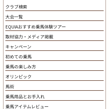
だわります。 私たちは、乗用馬の質の向上を目指し、生
クラブ検索
産･育成･調教を一貫して行います。
カナディアンキャ
大会一覧
ンプ乗馬クラブ九州のツアー情報はこちら
EQUIAおすすめ乗馬体験ツアー
取材協力・メディア掲載
キャンペーン
初めての乗馬
乗馬の楽しみ方
オリンピック
馬術
乗馬用品とお手入れ
乗馬アイテムレビュー