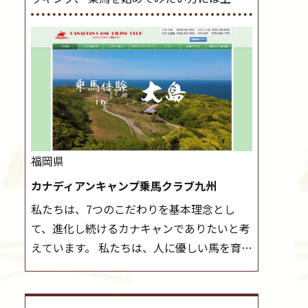
レッスンやお試し会員など、 一般の方に幅
導練習を行いましょう。 ステップクラス ホ
広くお楽しみいただける施設を目指していま
ップクラスまでに練習したまとめをします。
す。 また、お手軽（低価格）に会員になった
三種歩法をマスターし、ワンランク上の扶助
り自分の馬を持つことのできる乗馬クラブで
操作や誘導方法を身につけましょう。 注意
もあり、 健康や趣味、スポーツ競技として、
事項 ◆馬場使用状況により、使用する馬場
老若男女様々な方が、日々乗馬をお楽しみい
はこちらで決定いたしますのでご了承くださ
ただいています。 なお、ゴールデンウィーク
い ◆基本は雨天決行ですが、落雷・強風等
と夏休み期間中は無休で営業していますの
のより、安全上急遽中止させていただく場合
福岡県
で、ぜひご家族でお越しください！
大山乗
がございます。 ◆三木ホースランドパークの
カナディアンキャンプ乗馬クラブ九州
馬センターの紹介記事はこちら
協議会や講習会等により、一部レッスンが中
私たちは、7つのこだわりを基本理念とし
止になる場合がございます。 その際、ご予約
て、進化し続けるカナキャンでありたいと考
いただいている皆様には事前にご連絡いたし
えています。 私たちは、人に優しい馬を育て
ます。
MIKIホーストレックのツアーはこち
ます。 私たちは、社会に役立つ馬を生産しま
ら
す。 私たちは、馬や人々に癒しとなる環境を
守り、保ちます。 私たちは、未来の子供たち