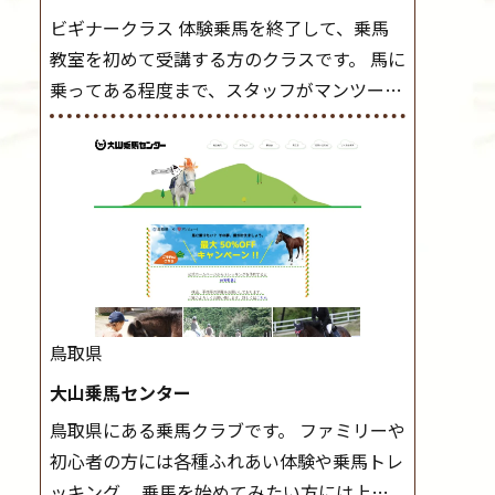
ビギナークラス 体験乗馬を終了して、乗馬
教室を初めて受講する方のクラスです。 馬に
乗ってある程度まで、スタッフがマンツーマ
ンで指導します。 また、馬に乗るだけでな
く、馬の手入れや馬装（鞍などを装着する）
もこのクラスで把握し、「馬に触れること」
にも慣れていきましょう。 スタートクラス
ビギナークラスで単独で軽速歩(けいはやあ
し)ができるようになったら スタートクラス
へ。 グループレッスンで馬のスピードを調
整しながら 軽速歩・正反撞(せいはんどう)を
鳥取県
学びます。 安定した手綱操作と軽速歩・正反
大山乗馬センター
撞ができるようになれば 駈歩(かけあし)練習
鳥取県にある乗馬クラブです。 ファミリーや
に入ります。 ホップクラス スタートクラス
初心者の方には各種ふれあい体験や乗馬トレ
で常歩(なみあし)や 速歩、駈歩の初歩をマス
ッキング、 乗馬を始めてみたい方には上達
ターしたら、 次は部班にて駈歩を含めた誘