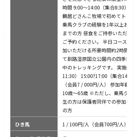
時間 9:00〜14:00（集合8:30） 料
鶴居どさんこ牧場で初めてトレッ
乗馬クラブの経験を1年以上お持ちの
までの方 昼食をご持参いただくか
ご予約ください。 半日コース（
加いただける所要時間約2時間の
て釧路湿原国立公園内の四季折々
中のトレッキングです。 実施時間 9:00
11:30） 15:00?17:00（集合14
（会員7 / 000円/人） 参加
10歳〜65歳 ※ただし、乗馬クラ
生の方は保護者同伴での参加をお願
の方
ひき馬
1 / 100円/人（会員700円/人）