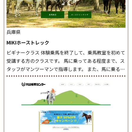
兵庫県
MIKIホーストレック
ビギナークラス 体験乗馬を終了して、乗馬教室を初めて
受講する方のクラスです。 馬に乗ってある程度まで、ス
タッフがマンツーマンで指導します。 また、馬に乗るだ
けでなく、馬の手入れや馬装（鞍などを装着する） も
このクラスで把握し、「馬に触れること」にも慣れてい
きましょう。 スタートクラス ビギナークラスで単独で
軽速歩(けいはやあし)ができるようになったら スタート
クラスへ。 グループレッスンで馬のスピードを調整し
ながら 軽速歩・正反撞(せいはんどう)を学びます。 安定
した手綱操作と軽速歩・正反撞ができるようになれば