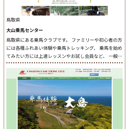
駈歩(かけあし)練習に入ります。 ホップクラス スタート
クラスで常歩(なみあし)や 速歩、駈歩の初歩をマスター
したら、 次は部班にて駈歩を含めた誘導練習を行いま
鳥取県
しょう。 ステップクラス ホップクラスまでに練習した
大山乗馬センター
まとめをします。 三種歩法をマスターし、ワンランク上
鳥取県にある乗馬クラブです。 ファミリーや初心者の方
の扶助操作や誘導方法を身につけましょう。 注意事項
には各種ふれあい体験や乗馬トレッキング、 乗馬を始め
◆馬場使用状況により、使用する馬場はこちらで決定い
てみたい方には上達レッスンやお試し会員など、 一般の
たしますのでご了承ください ◆基本は雨天決行です
方に幅広くお楽しみいただける施設を目指しています。
が、落雷・強風等のより、安全上急遽中止させていただ
また、お手軽（低価格）に会員になったり自分の馬を持
く場合がございます。 ◆三木ホースランドパークの協議
つことのできる乗馬クラブでもあり、 健康や趣味、スポ
会や講習会等により、一部レッスンが中止になる場合が
ーツ競技として、老若男女様々な方が、日々乗馬をお楽
ございます。 その際、ご予約いただいている皆様には事
しみいただいています。 なお、ゴールデンウィークと夏
前にご連絡いたします。
MIKIホーストレックのツアー
休み期間中は無休で営業していますので、ぜひご家族で
はこちら
お越しください！
大山乗馬センターの紹介記事はこち
ら