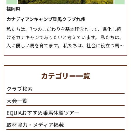
福岡県
カナディアンキャンプ乗馬クラブ九州
私たちは、7つのこだわりを基本理念として、進化し続
けるカナキャンでありたいと考えています。 私たちは、
人に優しい馬を育てます。 私たちは、社会に役立つ馬を
生産します。 私たちは、馬や人々に癒しとなる環境を守
り、保ちます。 私たちは、未来の子供たちの身近に、馬
を活躍させたいと思っています。 私たちは、乗馬の楽し
カテゴリー一覧
さと魅力を追求します。 私たちは、馬の品種と血統にこ
だわります。 私たちは、乗用馬の質の向上を目指し、生
クラブ検索
産･育成･調教を一貫して行います。
カナディアンキャ
大会一覧
ンプ乗馬クラブ九州のツアー情報はこちら
EQUIAおすすめ乗馬体験ツアー
取材協力・メディア掲載