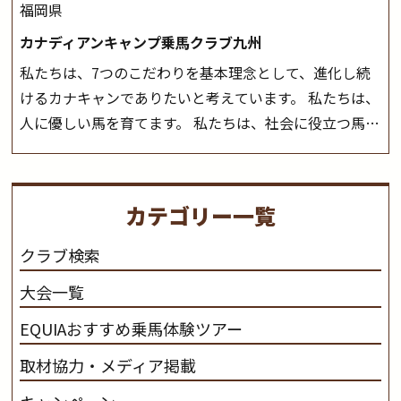
福岡県
カナディアンキャンプ乗馬クラブ九州
私たちは、7つのこだわりを基本理念として、進化し続
けるカナキャンでありたいと考えています。 私たちは、
人に優しい馬を育てます。 私たちは、社会に役立つ馬を
生産します。 私たちは、馬や人々に癒しとなる環境を守
り、保ちます。 私たちは、未来の子供たちの身近に、馬
を活躍させたいと思っています。 私たちは、乗馬の楽し
カテゴリー一覧
さと魅力を追求します。 私たちは、馬の品種と血統にこ
だわります。 私たちは、乗用馬の質の向上を目指し、生
クラブ検索
産･育成･調教を一貫して行います。
カナディアンキャ
大会一覧
ンプ乗馬クラブ九州のツアー情報はこちら
EQUIAおすすめ乗馬体験ツアー
取材協力・メディア掲載