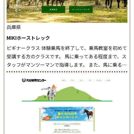
兵庫県
MIKIホーストレック
ビギナークラス 体験乗馬を終了して、乗馬教室を初めて
受講する方のクラスです。 馬に乗ってある程度まで、ス
タッフがマンツーマンで指導します。 また、馬に乗るだ
けでなく、馬の手入れや馬装（鞍などを装着する） も
このクラスで把握し、「馬に触れること」にも慣れてい
きましょう。 スタートクラス ビギナークラスで単独で
軽速歩(けいはやあし)ができるようになったら スタート
クラスへ。 グループレッスンで馬のスピードを調整し
ながら 軽速歩・正反撞(せいはんどう)を学びます。 安定
した手綱操作と軽速歩・正反撞ができるようになれば
駈歩(かけあし)練習に入ります。 ホップクラス スタート