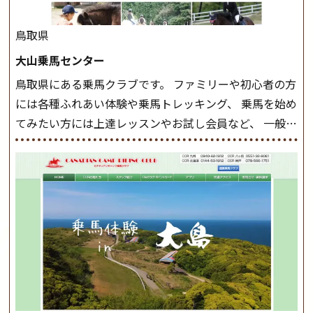
クラスで常歩(なみあし)や 速歩、駈歩の初歩をマスター
したら、 次は部班にて駈歩を含めた誘導練習を行いま
鳥取県
しょう。 ステップクラス ホップクラスまでに練習した
大山乗馬センター
まとめをします。 三種歩法をマスターし、ワンランク上
鳥取県にある乗馬クラブです。 ファミリーや初心者の方
の扶助操作や誘導方法を身につけましょう。 注意事項
には各種ふれあい体験や乗馬トレッキング、 乗馬を始め
◆馬場使用状況により、使用する馬場はこちらで決定い
てみたい方には上達レッスンやお試し会員など、 一般の
たしますのでご了承ください ◆基本は雨天決行です
方に幅広くお楽しみいただける施設を目指しています。
が、落雷・強風等のより、安全上急遽中止させていただ
また、お手軽（低価格）に会員になったり自分の馬を持
く場合がございます。 ◆三木ホースランドパークの協議
つことのできる乗馬クラブでもあり、 健康や趣味、スポ
会や講習会等により、一部レッスンが中止になる場合が
ーツ競技として、老若男女様々な方が、日々乗馬をお楽
ございます。 その際、ご予約いただいている皆様には事
しみいただいています。 なお、ゴールデンウィークと夏
前にご連絡いたします。
MIKIホーストレックのツアー
休み期間中は無休で営業していますので、ぜひご家族で
はこちら
お越しください！
大山乗馬センターの紹介記事はこち
ら