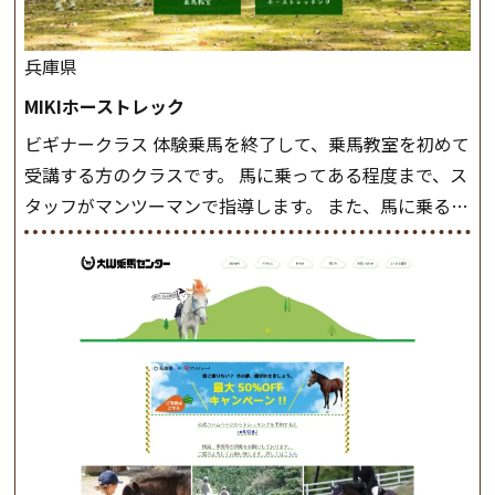
兵庫県
MIKIホーストレック
ビギナークラス 体験乗馬を終了して、乗馬教室を初めて
受講する方のクラスです。 馬に乗ってある程度まで、ス
タッフがマンツーマンで指導します。 また、馬に乗るだ
けでなく、馬の手入れや馬装（鞍などを装着する） も
このクラスで把握し、「馬に触れること」にも慣れてい
きましょう。 スタートクラス ビギナークラスで単独で
軽速歩(けいはやあし)ができるようになったら スタート
クラスへ。 グループレッスンで馬のスピードを調整し
ながら 軽速歩・正反撞(せいはんどう)を学びます。 安定
した手綱操作と軽速歩・正反撞ができるようになれば
駈歩(かけあし)練習に入ります。 ホップクラス スタート
クラスで常歩(なみあし)や 速歩、駈歩の初歩をマスター