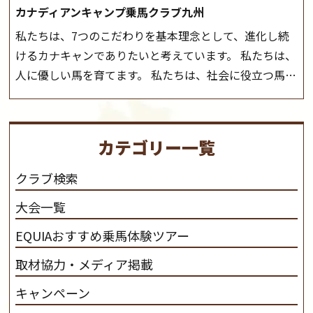
カナディアンキャンプ乗馬クラブ九州
私たちは、7つのこだわりを基本理念として、進化し続
けるカナキャンでありたいと考えています。 私たちは、
人に優しい馬を育てます。 私たちは、社会に役立つ馬を
生産します。 私たちは、馬や人々に癒しとなる環境を守
り、保ちます。 私たちは、未来の子供たちの身近に、馬
を活躍させたいと思っています。 私たちは、乗馬の楽し
カテゴリー一覧
さと魅力を追求します。 私たちは、馬の品種と血統にこ
だわります。 私たちは、乗用馬の質の向上を目指し、生
クラブ検索
産･育成･調教を一貫して行います。
カナディアンキャ
大会一覧
ンプ乗馬クラブ九州のツアー情報はこちら
EQUIAおすすめ乗馬体験ツアー
取材協力・メディア掲載
キャンペーン