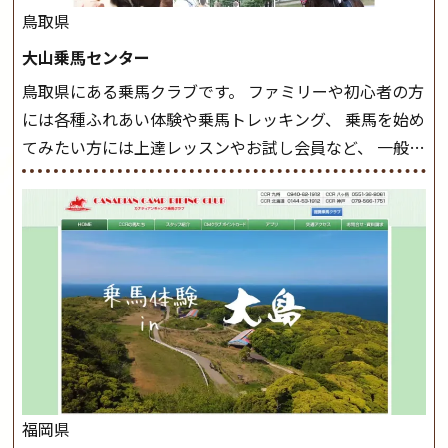
したら、 次は部班にて駈歩を含めた誘導練習を行いま
鳥取県
しょう。 ステップクラス ホップクラスまでに練習した
大山乗馬センター
まとめをします。 三種歩法をマスターし、ワンランク上
鳥取県にある乗馬クラブです。 ファミリーや初心者の方
の扶助操作や誘導方法を身につけましょう。 注意事項
には各種ふれあい体験や乗馬トレッキング、 乗馬を始め
◆馬場使用状況により、使用する馬場はこちらで決定い
てみたい方には上達レッスンやお試し会員など、 一般の
たしますのでご了承ください ◆基本は雨天決行です
方に幅広くお楽しみいただける施設を目指しています。
が、落雷・強風等のより、安全上急遽中止させていただ
また、お手軽（低価格）に会員になったり自分の馬を持
く場合がございます。 ◆三木ホースランドパークの協議
つことのできる乗馬クラブでもあり、 健康や趣味、スポ
会や講習会等により、一部レッスンが中止になる場合が
ーツ競技として、老若男女様々な方が、日々乗馬をお楽
ございます。 その際、ご予約いただいている皆様には事
しみいただいています。 なお、ゴールデンウィークと夏
前にご連絡いたします。
MIKIホーストレックのツアー
休み期間中は無休で営業していますので、ぜひご家族で
はこちら
お越しください！
大山乗馬センターの紹介記事はこち
ら
福岡県