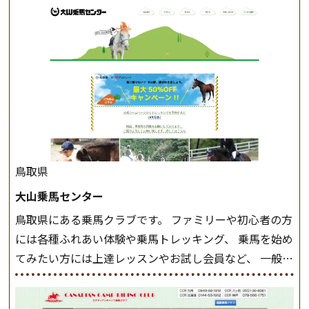
このクラスで把握し、「馬に触れること」にも慣れてい
きましょう。 スタートクラス ビギナークラスで単独で
軽速歩(けいはやあし)ができるようになったら スタート
クラスへ。 グループレッスンで馬のスピードを調整し
ながら 軽速歩・正反撞(せいはんどう)を学びます。 安定
した手綱操作と軽速歩・正反撞ができるようになれば
駈歩(かけあし)練習に入ります。 ホップクラス スタート
クラスで常歩(なみあし)や 速歩、駈歩の初歩をマスター
したら、 次は部班にて駈歩を含めた誘導練習を行いま
鳥取県
しょう。 ステップクラス ホップクラスまでに練習した
大山乗馬センター
まとめをします。 三種歩法をマスターし、ワンランク上
鳥取県にある乗馬クラブです。 ファミリーや初心者の方
の扶助操作や誘導方法を身につけましょう。 注意事項
には各種ふれあい体験や乗馬トレッキング、 乗馬を始め
◆馬場使用状況により、使用する馬場はこちらで決定い
てみたい方には上達レッスンやお試し会員など、 一般の
たしますのでご了承ください ◆基本は雨天決行です
方に幅広くお楽しみいただける施設を目指しています。
が、落雷・強風等のより、安全上急遽中止させていただ
また、お手軽（低価格）に会員になったり自分の馬を持
く場合がございます。 ◆三木ホースランドパークの協議