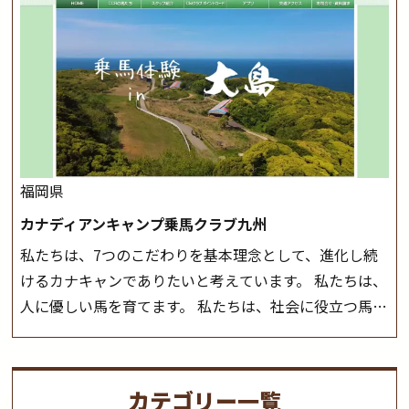
つことのできる乗馬クラブでもあり、 健康や趣味、スポ
会や講習会等により、一部レッスンが中止になる場合が
ーツ競技として、老若男女様々な方が、日々乗馬をお楽
ございます。 その際、ご予約いただいている皆様には事
しみいただいています。 なお、ゴールデンウィークと夏
前にご連絡いたします。
MIKIホーストレックのツアー
休み期間中は無休で営業していますので、ぜひご家族で
はこちら
お越しください！
大山乗馬センターの紹介記事はこち
ら
福岡県
カナディアンキャンプ乗馬クラブ九州
私たちは、7つのこだわりを基本理念として、進化し続
けるカナキャンでありたいと考えています。 私たちは、
人に優しい馬を育てます。 私たちは、社会に役立つ馬を
生産します。 私たちは、馬や人々に癒しとなる環境を守
り、保ちます。 私たちは、未来の子供たちの身近に、馬
を活躍させたいと思っています。 私たちは、乗馬の楽し
カテゴリー一覧
さと魅力を追求します。 私たちは、馬の品種と血統にこ