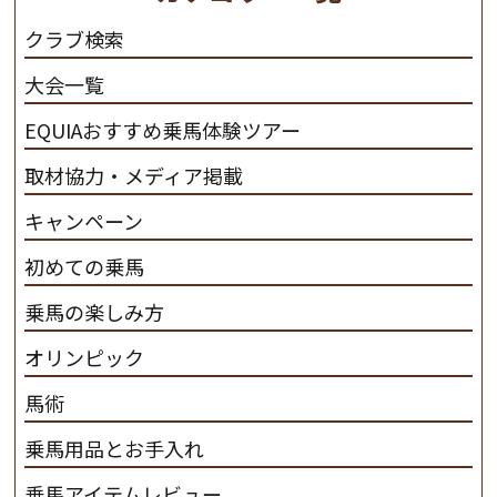
だわります。 私たちは、乗用馬の質の向上を目指し、生
クラブ検索
産･育成･調教を一貫して行います。
カナディアンキャ
大会一覧
ンプ乗馬クラブ九州のツアー情報はこちら
EQUIAおすすめ乗馬体験ツアー
取材協力・メディア掲載
キャンペーン
初めての乗馬
乗馬の楽しみ方
オリンピック
馬術
乗馬用品とお手入れ
乗馬アイテムレビュー