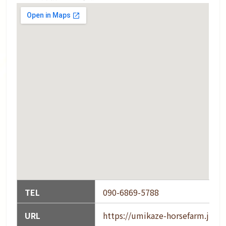
TEL
090-6869-5788
URL
https://umikaze-horsefarm.jimd