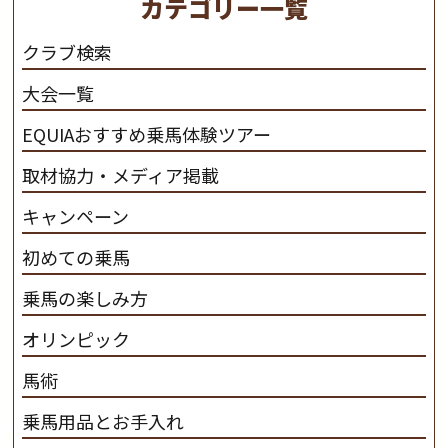
カテゴリー一覧
さと魅力を追求します。 私たちは、馬の品種と血統にこ
だわります。 私たちは、乗用馬の質の向上を目指し、生
クラブ検索
産･育成･調教を一貫して行います。
カナディアンキャ
大会一覧
ンプ乗馬クラブ九州のツアー情報はこちら
EQUIAおすすめ乗馬体験ツアー
取材協力・メディア掲載
キャンペーン
初めての乗馬
乗馬の楽しみ方
オリンピック
馬術
乗馬用品とお手入れ