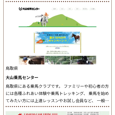
けでなく、馬の手入れや馬装（鞍などを装着する） も
このクラスで把握し、「馬に触れること」にも慣れてい
きましょう。 スタートクラス ビギナークラスで単独で
軽速歩(けいはやあし)ができるようになったら スタート
クラスへ。 グループレッスンで馬のスピードを調整し
ながら 軽速歩・正反撞(せいはんどう)を学びます。 安定
した手綱操作と軽速歩・正反撞ができるようになれば
駈歩(かけあし)練習に入ります。 ホップクラス スタート
クラスで常歩(なみあし)や 速歩、駈歩の初歩をマスター
したら、 次は部班にて駈歩を含めた誘導練習を行いま
鳥取県
しょう。 ステップクラス ホップクラスまでに練習した
大山乗馬センター
まとめをします。 三種歩法をマスターし、ワンランク上
鳥取県にある乗馬クラブです。 ファミリーや初心者の方
の扶助操作や誘導方法を身につけましょう。 注意事項
には各種ふれあい体験や乗馬トレッキング、 乗馬を始め
◆馬場使用状況により、使用する馬場はこちらで決定い
てみたい方には上達レッスンやお試し会員など、 一般の
たしますのでご了承ください ◆基本は雨天決行です
方に幅広くお楽しみいただける施設を目指しています。
が、落雷・強風等のより、安全上急遽中止させていただ
また、お手軽（低価格）に会員になったり自分の馬を持