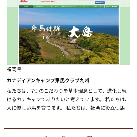
く場合がございます。 ◆三木ホースランドパークの協議
つことのできる乗馬クラブでもあり、 健康や趣味、スポ
会や講習会等により、一部レッスンが中止になる場合が
ーツ競技として、老若男女様々な方が、日々乗馬をお楽
ございます。 その際、ご予約いただいている皆様には事
しみいただいています。 なお、ゴールデンウィークと夏
前にご連絡いたします。
MIKIホーストレックのツアー
休み期間中は無休で営業していますので、ぜひご家族で
はこちら
お越しください！
大山乗馬センターの紹介記事はこち
ら
福岡県
カナディアンキャンプ乗馬クラブ九州
私たちは、7つのこだわりを基本理念として、進化し続
けるカナキャンでありたいと考えています。 私たちは、
人に優しい馬を育てます。 私たちは、社会に役立つ馬を
生産します。 私たちは、馬や人々に癒しとなる環境を守
り、保ちます。 私たちは、未来の子供たちの身近に、馬
を活躍させたいと思っています。 私たちは、乗馬の楽し