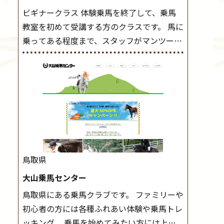
ビギナークラス 体験乗馬を終了して、乗馬
教室を初めて受講する方のクラスです。 馬に
乗ってある程度まで、スタッフがマンツーマ
ンで指導します。 また、馬に乗るだけでな
く、馬の手入れや馬装（鞍などを装着する）
もこのクラスで把握し、「馬に触れること」
にも慣れていきましょう。 スタートクラス
ビギナークラスで単独で軽速歩(けいはやあ
し)ができるようになったら スタートクラス
へ。 グループレッスンで馬のスピードを調
整しながら 軽速歩・正反撞(せいはんどう)を
鳥取県
学びます。 安定した手綱操作と軽速歩・正反
大山乗馬センター
撞ができるようになれば 駈歩(かけあし)練習
鳥取県にある乗馬クラブです。 ファミリーや
に入ります。 ホップクラス スタートクラス
初心者の方には各種ふれあい体験や乗馬トレ
で常歩(なみあし)や 速歩、駈歩の初歩をマス
ッキング、 乗馬を始めてみたい方には上達
ターしたら、 次は部班にて駈歩を含めた誘