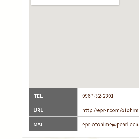
TEL
0967-32-2301
URL
http://epr-r.com/otohi
MAIL
epr-otohime@pearl.ocn.