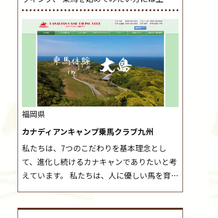
レッスンやお試し会員など、 一般の方に幅
導練習を行いましょう。 ステップクラス ホ
広くお楽しみいただける施設を目指していま
ップクラスまでに練習したまとめをします。
す。 また、お手軽（低価格）に会員になった
三種歩法をマスターし、ワンランク上の扶助
り自分の馬を持つことのできる乗馬クラブで
操作や誘導方法を身につけましょう。 注意
もあり、 健康や趣味、スポーツ競技として、
事項 ◆馬場使用状況により、使用する馬場
老若男女様々な方が、日々乗馬をお楽しみい
はこちらで決定いたしますのでご了承くださ
ただいています。 なお、ゴールデンウィーク
い ◆基本は雨天決行ですが、落雷・強風等
と夏休み期間中は無休で営業していますの
のより、安全上急遽中止させていただく場合
福岡県
で、ぜひご家族でお越しください！
大山乗
がございます。 ◆三木ホースランドパークの
カナディアンキャンプ乗馬クラブ九州
馬センターの紹介記事はこちら
協議会や講習会等により、一部レッスンが中
私たちは、7つのこだわりを基本理念とし
止になる場合がございます。 その際、ご予約
て、進化し続けるカナキャンでありたいと考
いただいている皆様には事前にご連絡いたし
えています。 私たちは、人に優しい馬を育て
ます。
MIKIホーストレックのツアーはこち
ます。 私たちは、社会に役立つ馬を生産しま
ら
す。 私たちは、馬や人々に癒しとなる環境を
守り、保ちます。 私たちは、未来の子供たち