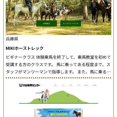
兵庫県
MIKIホーストレック
ビギナークラス 体験乗馬を終了して、乗馬教室を初めて
受講する方のクラスです。 馬に乗ってある程度まで、ス
タッフがマンツーマンで指導します。 また、馬に乗るだ
けでなく、馬の手入れや馬装（鞍などを装着する） も
このクラスで把握し、「馬に触れること」にも慣れてい
きましょう。 スタートクラス ビギナークラスで単独で
軽速歩(けいはやあし)ができるようになったら スタート
クラスへ。 グループレッスンで馬のスピードを調整し
ながら 軽速歩・正反撞(せいはんどう)を学びます。 安定