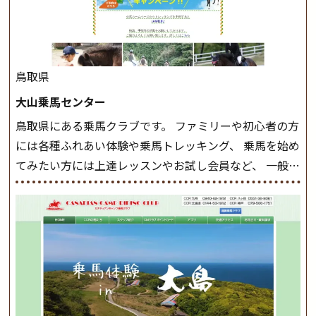
した手綱操作と軽速歩・正反撞ができるようになれば
駈歩(かけあし)練習に入ります。 ホップクラス スタート
クラスで常歩(なみあし)や 速歩、駈歩の初歩をマスター
したら、 次は部班にて駈歩を含めた誘導練習を行いま
鳥取県
しょう。 ステップクラス ホップクラスまでに練習した
大山乗馬センター
まとめをします。 三種歩法をマスターし、ワンランク上
鳥取県にある乗馬クラブです。 ファミリーや初心者の方
の扶助操作や誘導方法を身につけましょう。 注意事項
には各種ふれあい体験や乗馬トレッキング、 乗馬を始め
◆馬場使用状況により、使用する馬場はこちらで決定い
てみたい方には上達レッスンやお試し会員など、 一般の
たしますのでご了承ください ◆基本は雨天決行です
方に幅広くお楽しみいただける施設を目指しています。
が、落雷・強風等のより、安全上急遽中止させていただ
また、お手軽（低価格）に会員になったり自分の馬を持
く場合がございます。 ◆三木ホースランドパークの協議
つことのできる乗馬クラブでもあり、 健康や趣味、スポ
会や講習会等により、一部レッスンが中止になる場合が
ーツ競技として、老若男女様々な方が、日々乗馬をお楽
ございます。 その際、ご予約いただいている皆様には事
しみいただいています。 なお、ゴールデンウィークと夏
前にご連絡いたします。
MIKIホーストレックのツアー
休み期間中は無休で営業していますので、ぜひご家族で
はこちら
お越しください！
大山乗馬センターの紹介記事はこち