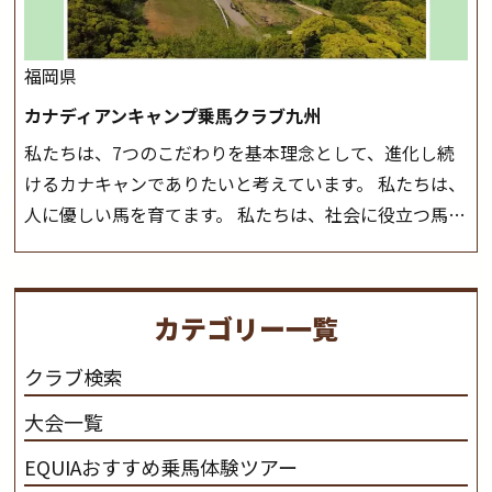
ら
福岡県
カナディアンキャンプ乗馬クラブ九州
私たちは、7つのこだわりを基本理念として、進化し続
けるカナキャンでありたいと考えています。 私たちは、
人に優しい馬を育てます。 私たちは、社会に役立つ馬を
生産します。 私たちは、馬や人々に癒しとなる環境を守
り、保ちます。 私たちは、未来の子供たちの身近に、馬
を活躍させたいと思っています。 私たちは、乗馬の楽し
カテゴリー一覧
さと魅力を追求します。 私たちは、馬の品種と血統にこ
だわります。 私たちは、乗用馬の質の向上を目指し、生
クラブ検索
産･育成･調教を一貫して行います。
カナディアンキャ
大会一覧
ンプ乗馬クラブ九州のツアー情報はこちら
EQUIAおすすめ乗馬体験ツアー