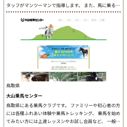
タッフがマンツーマンで指導します。 また、馬に乗るだ
けでなく、馬の手入れや馬装（鞍などを装着する） も
このクラスで把握し、「馬に触れること」にも慣れてい
きましょう。 スタートクラス ビギナークラスで単独で
軽速歩(けいはやあし)ができるようになったら スタート
クラスへ。 グループレッスンで馬のスピードを調整し
ながら 軽速歩・正反撞(せいはんどう)を学びます。 安定
した手綱操作と軽速歩・正反撞ができるようになれば
駈歩(かけあし)練習に入ります。 ホップクラス スタート
クラスで常歩(なみあし)や 速歩、駈歩の初歩をマスター
したら、 次は部班にて駈歩を含めた誘導練習を行いま
鳥取県
しょう。 ステップクラス ホップクラスまでに練習した
大山乗馬センター
まとめをします。 三種歩法をマスターし、ワンランク上
鳥取県にある乗馬クラブです。 ファミリーや初心者の方
の扶助操作や誘導方法を身につけましょう。 注意事項
には各種ふれあい体験や乗馬トレッキング、 乗馬を始め
◆馬場使用状況により、使用する馬場はこちらで決定い
てみたい方には上達レッスンやお試し会員など、 一般の
たしますのでご了承ください ◆基本は雨天決行です