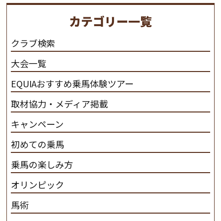
を活躍させたいと思っています。 私たちは、乗馬の楽し
カテゴリー一覧
さと魅力を追求します。 私たちは、馬の品種と血統にこ
だわります。 私たちは、乗用馬の質の向上を目指し、生
クラブ検索
産･育成･調教を一貫して行います。
カナディアンキャ
大会一覧
ンプ乗馬クラブ九州のツアー情報はこちら
EQUIAおすすめ乗馬体験ツアー
取材協力・メディア掲載
キャンペーン
初めての乗馬
乗馬の楽しみ方
オリンピック
馬術