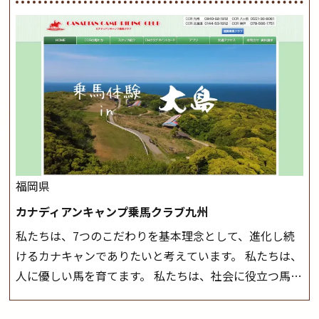
方に幅広くお楽しみいただける施設を目指しています。
が、落雷・強風等のより、安全上急遽中止させていただ
また、お手軽（低価格）に会員になったり自分の馬を持
く場合がございます。 ◆三木ホースランドパークの協議
つことのできる乗馬クラブでもあり、 健康や趣味、スポ
会や講習会等により、一部レッスンが中止になる場合が
ーツ競技として、老若男女様々な方が、日々乗馬をお楽
ございます。 その際、ご予約いただいている皆様には事
しみいただいています。 なお、ゴールデンウィークと夏
前にご連絡いたします。
MIKIホーストレックのツアー
休み期間中は無休で営業していますので、ぜひご家族で
はこちら
お越しください！
大山乗馬センターの紹介記事はこち
ら
福岡県
カナディアンキャンプ乗馬クラブ九州
私たちは、7つのこだわりを基本理念として、進化し続
けるカナキャンでありたいと考えています。 私たちは、
人に優しい馬を育てます。 私たちは、社会に役立つ馬を
生産します。 私たちは、馬や人々に癒しとなる環境を守
り、保ちます。 私たちは、未来の子供たちの身近に、馬