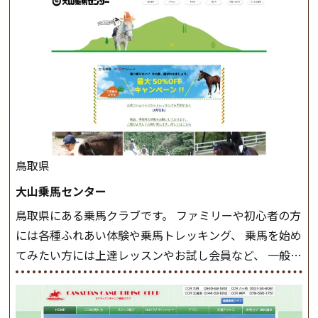
このクラスで把握し、「馬に触れること」にも慣れてい
きましょう。 スタートクラス ビギナークラスで単独で
軽速歩(けいはやあし)ができるようになったら スタート
クラスへ。 グループレッスンで馬のスピードを調整し
ながら 軽速歩・正反撞(せいはんどう)を学びます。 安定
した手綱操作と軽速歩・正反撞ができるようになれば
駈歩(かけあし)練習に入ります。 ホップクラス スタート
クラスで常歩(なみあし)や 速歩、駈歩の初歩をマスター
したら、 次は部班にて駈歩を含めた誘導練習を行いま
鳥取県
しょう。 ステップクラス ホップクラスまでに練習した
大山乗馬センター
まとめをします。 三種歩法をマスターし、ワンランク上
鳥取県にある乗馬クラブです。 ファミリーや初心者の方
の扶助操作や誘導方法を身につけましょう。 注意事項
には各種ふれあい体験や乗馬トレッキング、 乗馬を始め
◆馬場使用状況により、使用する馬場はこちらで決定い
てみたい方には上達レッスンやお試し会員など、 一般の
たしますのでご了承ください ◆基本は雨天決行です
方に幅広くお楽しみいただける施設を目指しています。
が、落雷・強風等のより、安全上急遽中止させていただ
また、お手軽（低価格）に会員になったり自分の馬を持
く場合がございます。 ◆三木ホースランドパークの協議
つことのできる乗馬クラブでもあり、 健康や趣味、スポ