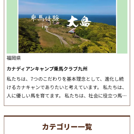
会や講習会等により、一部レッスンが中止になる場合が
ーツ競技として、老若男女様々な方が、日々乗馬をお楽
ございます。 その際、ご予約いただいている皆様には事
しみいただいています。 なお、ゴールデンウィークと夏
前にご連絡いたします。
MIKIホーストレックのツアー
休み期間中は無休で営業していますので、ぜひご家族で
はこちら
お越しください！
大山乗馬センターの紹介記事はこち
ら
福岡県
カナディアンキャンプ乗馬クラブ九州
私たちは、7つのこだわりを基本理念として、進化し続
けるカナキャンでありたいと考えています。 私たちは、
人に優しい馬を育てます。 私たちは、社会に役立つ馬を
生産します。 私たちは、馬や人々に癒しとなる環境を守
り、保ちます。 私たちは、未来の子供たちの身近に、馬
を活躍させたいと思っています。 私たちは、乗馬の楽し
カテゴリー一覧
さと魅力を追求します。 私たちは、馬の品種と血統にこ