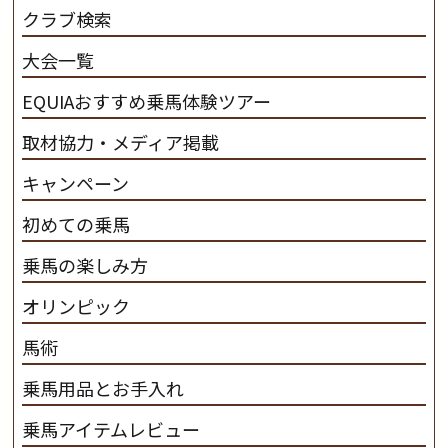
だわります。 私たちは、乗用馬の質の向上を目指し、生
クラブ検索
産･育成･調教を一貫して行います。
カナディアンキャ
大会一覧
ンプ乗馬クラブ九州のツアー情報はこちら
EQUIAおすすめ乗馬体験ツアー
取材協力・メディア掲載
キャンペーン
初めての乗馬
乗馬の楽しみ方
オリンピック
馬術
乗馬用品とお手入れ
乗馬アイテムレビュー