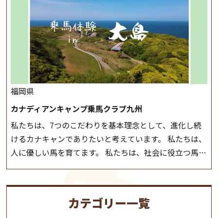
ーツ競技として、老若男女様々な方が、日々乗馬をお楽
ございます。 その際、ご予約いただいている皆様には事
しみいただいています。 なお、ゴールデンウィークと夏
前にご連絡いたします。
MIKIホーストレックのツアー
休み期間中は無休で営業していますので、ぜひご家族で
はこちら
お越しください！
大山乗馬センターの紹介記事はこち
ら
福岡県
カナディアンキャンプ乗馬クラブ九州
私たちは、7つのこだわりを基本理念として、進化し続
けるカナキャンでありたいと考えています。 私たちは、
人に優しい馬を育てます。 私たちは、社会に役立つ馬を
生産します。 私たちは、馬や人々に癒しとなる環境を守
り、保ちます。 私たちは、未来の子供たちの身近に、馬
を活躍させたいと思っています。 私たちは、乗馬の楽し
カテゴリー一覧
さと魅力を追求します。 私たちは、馬の品種と血統にこ