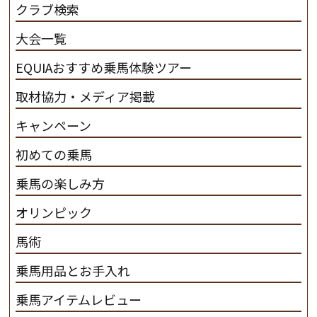
だわります。 私たちは、乗用馬の質の向上を目指し、生
クラブ検索
産･育成･調教を一貫して行います。
カナディアンキャ
大会一覧
ンプ乗馬クラブ九州のツアー情報はこちら
EQUIAおすすめ乗馬体験ツアー
取材協力・メディア掲載
キャンペーン
初めての乗馬
乗馬の楽しみ方
オリンピック
馬術
乗馬用品とお手入れ
乗馬アイテムレビュー