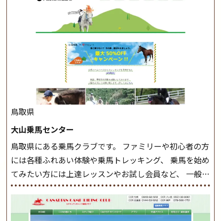
きましょう。 スタートクラス ビギナークラスで単独で
軽速歩(けいはやあし)ができるようになったら スタート
クラスへ。 グループレッスンで馬のスピードを調整し
ながら 軽速歩・正反撞(せいはんどう)を学びます。 安定
した手綱操作と軽速歩・正反撞ができるようになれば
駈歩(かけあし)練習に入ります。 ホップクラス スタート
クラスで常歩(なみあし)や 速歩、駈歩の初歩をマスター
したら、 次は部班にて駈歩を含めた誘導練習を行いま
鳥取県
しょう。 ステップクラス ホップクラスまでに練習した
大山乗馬センター
まとめをします。 三種歩法をマスターし、ワンランク上
鳥取県にある乗馬クラブです。 ファミリーや初心者の方
の扶助操作や誘導方法を身につけましょう。 注意事項
には各種ふれあい体験や乗馬トレッキング、 乗馬を始め
◆馬場使用状況により、使用する馬場はこちらで決定い
てみたい方には上達レッスンやお試し会員など、 一般の
たしますのでご了承ください ◆基本は雨天決行です
方に幅広くお楽しみいただける施設を目指しています。
が、落雷・強風等のより、安全上急遽中止させていただ
また、お手軽（低価格）に会員になったり自分の馬を持
く場合がございます。 ◆三木ホースランドパークの協議
つことのできる乗馬クラブでもあり、 健康や趣味、スポ
会や講習会等により、一部レッスンが中止になる場合が