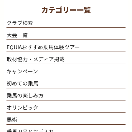
を活躍させたいと思っています。 私たちは、乗馬の楽し
カテゴリー一覧
さと魅力を追求します。 私たちは、馬の品種と血統にこ
だわります。 私たちは、乗用馬の質の向上を目指し、生
クラブ検索
産･育成･調教を一貫して行います。
カナディアンキャ
大会一覧
ンプ乗馬クラブ九州のツアー情報はこちら
EQUIAおすすめ乗馬体験ツアー
取材協力・メディア掲載
キャンペーン
初めての乗馬
乗馬の楽しみ方
オリンピック
馬術
乗馬用品とお手入れ