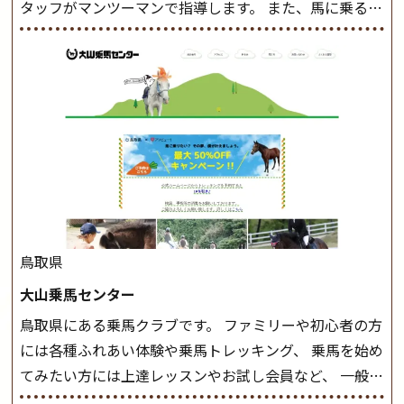
タッフがマンツーマンで指導します。 また、馬に乗るだ
けでなく、馬の手入れや馬装（鞍などを装着する） も
このクラスで把握し、「馬に触れること」にも慣れてい
きましょう。 スタートクラス ビギナークラスで単独で
軽速歩(けいはやあし)ができるようになったら スタート
クラスへ。 グループレッスンで馬のスピードを調整し
ながら 軽速歩・正反撞(せいはんどう)を学びます。 安定
した手綱操作と軽速歩・正反撞ができるようになれば
駈歩(かけあし)練習に入ります。 ホップクラス スタート
クラスで常歩(なみあし)や 速歩、駈歩の初歩をマスター
したら、 次は部班にて駈歩を含めた誘導練習を行いま
鳥取県
しょう。 ステップクラス ホップクラスまでに練習した
大山乗馬センター
まとめをします。 三種歩法をマスターし、ワンランク上
鳥取県にある乗馬クラブです。 ファミリーや初心者の方
の扶助操作や誘導方法を身につけましょう。 注意事項
には各種ふれあい体験や乗馬トレッキング、 乗馬を始め
◆馬場使用状況により、使用する馬場はこちらで決定い
てみたい方には上達レッスンやお試し会員など、 一般の
たしますのでご了承ください ◆基本は雨天決行です
方に幅広くお楽しみいただける施設を目指しています。