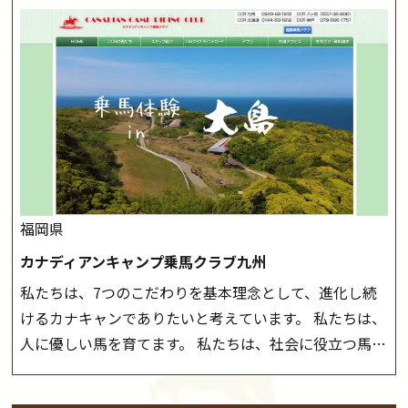
が、落雷・強風等のより、安全上急遽中止させていただ
また、お手軽（低価格）に会員になったり自分の馬を持
く場合がございます。 ◆三木ホースランドパークの協議
つことのできる乗馬クラブでもあり、 健康や趣味、スポ
会や講習会等により、一部レッスンが中止になる場合が
ーツ競技として、老若男女様々な方が、日々乗馬をお楽
ございます。 その際、ご予約いただいている皆様には事
しみいただいています。 なお、ゴールデンウィークと夏
前にご連絡いたします。
MIKIホーストレックのツアー
休み期間中は無休で営業していますので、ぜひご家族で
はこちら
お越しください！
大山乗馬センターの紹介記事はこち
ら
福岡県
カナディアンキャンプ乗馬クラブ九州
私たちは、7つのこだわりを基本理念として、進化し続
けるカナキャンでありたいと考えています。 私たちは、
人に優しい馬を育てます。 私たちは、社会に役立つ馬を
生産します。 私たちは、馬や人々に癒しとなる環境を守
り、保ちます。 私たちは、未来の子供たちの身近に、馬