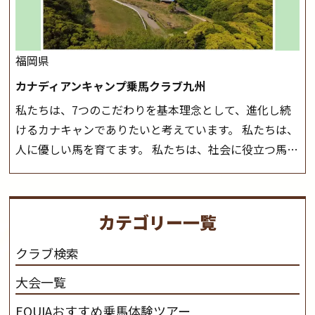
ら
福岡県
カナディアンキャンプ乗馬クラブ九州
私たちは、7つのこだわりを基本理念として、進化し続
けるカナキャンでありたいと考えています。 私たちは、
人に優しい馬を育てます。 私たちは、社会に役立つ馬を
生産します。 私たちは、馬や人々に癒しとなる環境を守
り、保ちます。 私たちは、未来の子供たちの身近に、馬
を活躍させたいと思っています。 私たちは、乗馬の楽し
カテゴリー一覧
さと魅力を追求します。 私たちは、馬の品種と血統にこ
だわります。 私たちは、乗用馬の質の向上を目指し、生
クラブ検索
産･育成･調教を一貫して行います。
カナディアンキャ
大会一覧
ンプ乗馬クラブ九州のツアー情報はこちら
EQUIAおすすめ乗馬体験ツアー