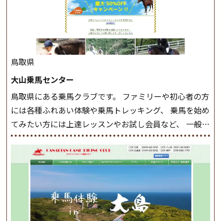
ながら 軽速歩・正反撞(せいはんどう)を学びます。 安定
した手綱操作と軽速歩・正反撞ができるようになれば
駈歩(かけあし)練習に入ります。 ホップクラス スタート
クラスで常歩(なみあし)や 速歩、駈歩の初歩をマスター
したら、 次は部班にて駈歩を含めた誘導練習を行いま
鳥取県
しょう。 ステップクラス ホップクラスまでに練習した
大山乗馬センター
まとめをします。 三種歩法をマスターし、ワンランク上
鳥取県にある乗馬クラブです。 ファミリーや初心者の方
の扶助操作や誘導方法を身につけましょう。 注意事項
には各種ふれあい体験や乗馬トレッキング、 乗馬を始め
◆馬場使用状況により、使用する馬場はこちらで決定い
てみたい方には上達レッスンやお試し会員など、 一般の
たしますのでご了承ください ◆基本は雨天決行です
方に幅広くお楽しみいただける施設を目指しています。
が、落雷・強風等のより、安全上急遽中止させていただ
また、お手軽（低価格）に会員になったり自分の馬を持
く場合がございます。 ◆三木ホースランドパークの協議
つことのできる乗馬クラブでもあり、 健康や趣味、スポ
会や講習会等により、一部レッスンが中止になる場合が
ーツ競技として、老若男女様々な方が、日々乗馬をお楽
ございます。 その際、ご予約いただいている皆様には事
しみいただいています。 なお、ゴールデンウィークと夏
前にご連絡いたします。
MIKIホーストレックのツアー
休み期間中は無休で営業していますので、ぜひご家族で
はこちら
お越しください！
大山乗馬センターの紹介記事はこち