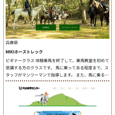
兵庫県
MIKIホーストレック
ビギナークラス 体験乗馬を終了して、乗馬教室を初めて
受講する方のクラスです。 馬に乗ってある程度まで、ス
タッフがマンツーマンで指導します。 また、馬に乗るだ
けでなく、馬の手入れや馬装（鞍などを装着する） も
このクラスで把握し、「馬に触れること」にも慣れてい
きましょう。 スタートクラス ビギナークラスで単独で
軽速歩(けいはやあし)ができるようになったら スタート
クラスへ。 グループレッスンで馬のスピードを調整し