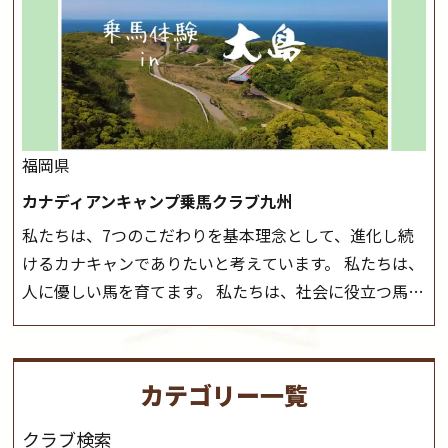
ございます。 その際、ご予約いただいている皆様には事
しみいただいています。 なお、ゴールデンウィークと夏
前にご連絡いたします。
MIKIホーストレックのツアー
休み期間中は無休で営業していますので、ぜひご家族で
はこちら
お越しください！
大山乗馬センターの紹介記事はこち
ら
福岡県
カナディアンキャンプ乗馬クラブ九州
私たちは、7つのこだわりを基本理念として、進化し続
けるカナキャンでありたいと考えています。 私たちは、
人に優しい馬を育てます。 私たちは、社会に役立つ馬を
生産します。 私たちは、馬や人々に癒しとなる環境を守
り、保ちます。 私たちは、未来の子供たちの身近に、馬
を活躍させたいと思っています。 私たちは、乗馬の楽し
カテゴリー一覧
さと魅力を追求します。 私たちは、馬の品種と血統にこ
だわります。 私たちは、乗用馬の質の向上を目指し、生
クラブ検索