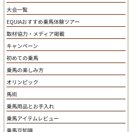
産･育成･調教を一貫して行います。
カナディアンキャ
大会一覧
ンプ乗馬クラブ九州のツアー情報はこちら
EQUIAおすすめ乗馬体験ツアー
取材協力・メディア掲載
キャンペーン
初めての乗馬
乗馬の楽しみ方
オリンピック
馬術
乗馬用品とお手入れ
乗馬アイテムレビュー
乗馬豆知識