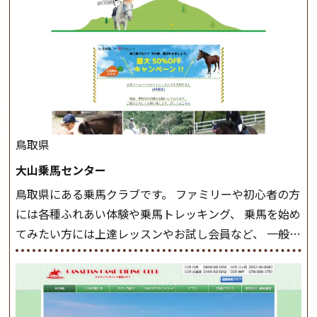
きましょう。 スタートクラス ビギナークラスで単独で
軽速歩(けいはやあし)ができるようになったら スタート
クラスへ。 グループレッスンで馬のスピードを調整し
ながら 軽速歩・正反撞(せいはんどう)を学びます。 安定
した手綱操作と軽速歩・正反撞ができるようになれば
駈歩(かけあし)練習に入ります。 ホップクラス スタート
クラスで常歩(なみあし)や 速歩、駈歩の初歩をマスター
したら、 次は部班にて駈歩を含めた誘導練習を行いま
鳥取県
しょう。 ステップクラス ホップクラスまでに練習した
大山乗馬センター
まとめをします。 三種歩法をマスターし、ワンランク上
鳥取県にある乗馬クラブです。 ファミリーや初心者の方
の扶助操作や誘導方法を身につけましょう。 注意事項
には各種ふれあい体験や乗馬トレッキング、 乗馬を始め
◆馬場使用状況により、使用する馬場はこちらで決定い
てみたい方には上達レッスンやお試し会員など、 一般の
たしますのでご了承ください ◆基本は雨天決行です
方に幅広くお楽しみいただける施設を目指しています。
が、落雷・強風等のより、安全上急遽中止させていただ
また、お手軽（低価格）に会員になったり自分の馬を持
く場合がございます。 ◆三木ホースランドパークの協議
つことのできる乗馬クラブでもあり、 健康や趣味、スポ
会や講習会等により、一部レッスンが中止になる場合が
ーツ競技として、老若男女様々な方が、日々乗馬をお楽