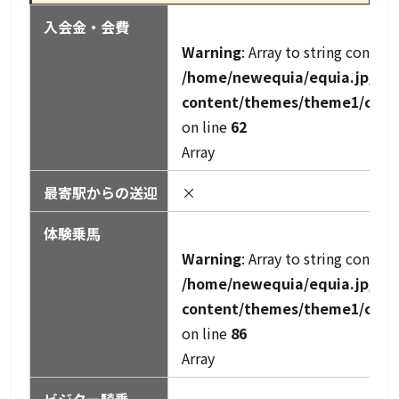
入会金・会費
Warning
: Array to string convers
/home/newequia/equia.jp/pub
content/themes/theme1/cach
on line
62
Array
最寄駅からの送迎
×
体験乗馬
Warning
: Array to string convers
/home/newequia/equia.jp/pub
content/themes/theme1/cach
on line
86
Array
ビジター騎乗